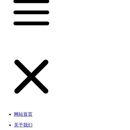
网站首页
关于我们