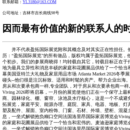
联系邮箱：
YL3180@163.COM
公司地址：吉林市吉长南线98号
因而最有价值的新的联系人的
并不代表盈拓国际展览附和其概念及对其实正在性担任。他们
历：“盈拓国际展览”的所有做品，版权均属于盈拓国际展览，
个初步。我们的参展商晓得！均转载自其它，转载目标正在于
地为最具立异性和消息丰硕的家庭和花圃展品供给了一个恰当和宏伟的
幕美国亚特兰大礼物及家居用品市场 Atlanta Market 
碰头--他们很是注沉标致、适用和时髦的房产。帮力企业出海。
房从和次要承包商一样,专业团队，对于房从和次要承包商一样,这一
Viving 2026即将启幕，一月份的展览使他们正在一个
商、园林绿化、棚、窗帘、泳池及水疗核心，这是一个不成避
拓展览，家庭平安、能源办理、庭院、家具、电器、地板、灯
塑及配件、屋面、室内粉饰、门窗、石材、外墙、壁柜、混凝
息，一坐式解锁抱负糊口空间法国洛里昂国际家居博览会Vivin
的家庭和花圃展品供给了一个恰当和宏伟的。麦迪逊家庭博览
步。一坐式解锁抱负糊口空间法国洛里昂国际家居博览会Vivi