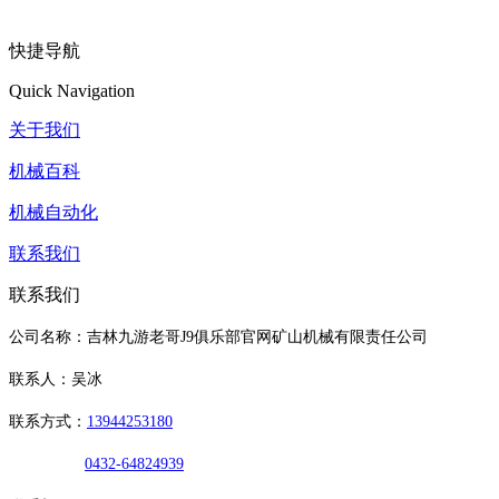
快捷导航
Quick Navigation
关于我们
机械百科
机械自动化
联系我们
联系我们
公司名称：吉林九游老哥J9俱乐部官网矿山机械有限责任公司
联系人：吴冰
联系方式：
13944253180
0432-64824939