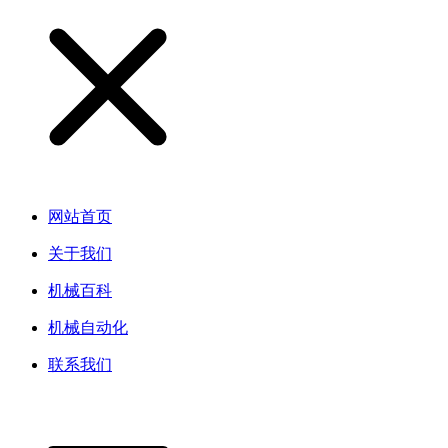
网站首页
关于我们
机械百科
机械自动化
联系我们