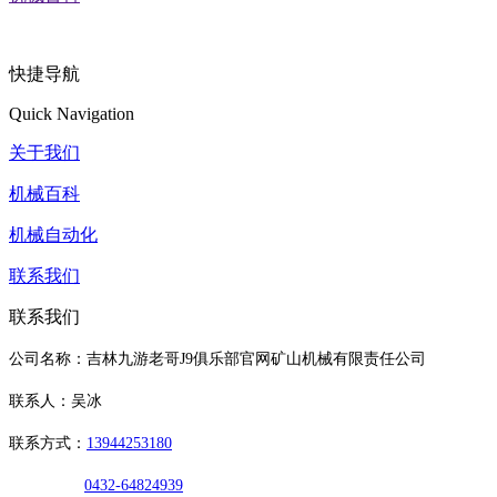
快捷导航
Quick Navigation
关于我们
机械百科
机械自动化
联系我们
联系我们
公司名称：吉林九游老哥J9俱乐部官网矿山机械有限责任公司
联系人：吴冰
联系方式：
13944253180
0432-64824939