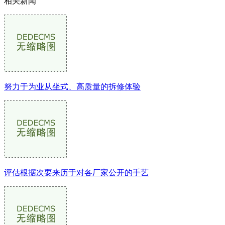
相关新闻
努力于为业从坐式、高质量的拆修体验
评估根据次要来历于对各厂家公开的手艺