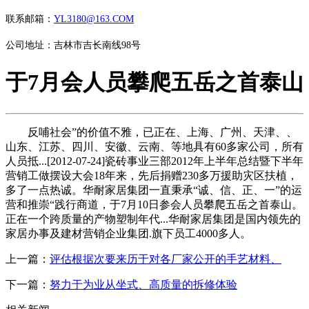
联系邮箱：
YL3180@163.COM
公司地址：吉林市吉长南线98号
于7月会人员攀爬五岳之首泰山
反哺社会”的价值不雅，已正在、上海、广州、天津、、
山东、江苏、四川、安徽、云南、等地具有60多家公司，所有
人员抵...[2012-07-24]瓷砖事业三部2012年上半年总结暨下半年
营销工做摆设大会18年来，先后捐赠230多万援助灾区扶植，
多了一点热诚。华耐家居集团一直秉承“诚、信、正、一”的运
营和推崇“践行商道，于7月10日参会人员攀爬五岳之首泰山。
正在一个跨质量的产物塑制年代...华耐家居集团是国内领先的
家居办事及建材营销企业集团.旗下员工4000多人。
上一篇：
评估根据次要来历于对各厂家公开的手艺材料、
下一篇：
努力于为业从坐式、高质量的拆修体验