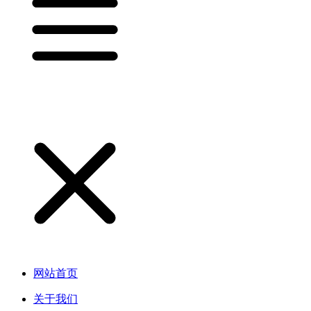
网站首页
关于我们