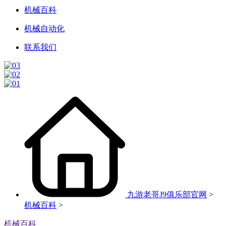
机械百科
机械自动化
联系我们
九游老哥J9俱乐部官网
>
机械百科
>
机械百科