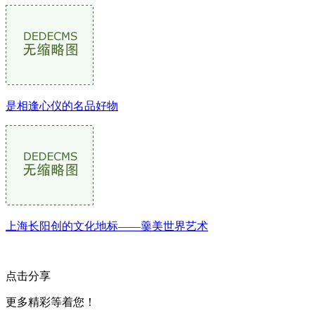
是相逢心仪的名品好物
上海长阳创的文化地标——羹美世界艺术
点击分享
更多精彩等着您！