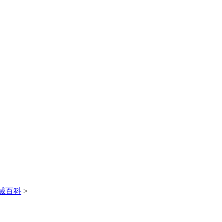
械百科
>