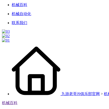
机械百科
机械自动化
联系我们
九游老哥J9俱乐部官网
>
机
机械百科