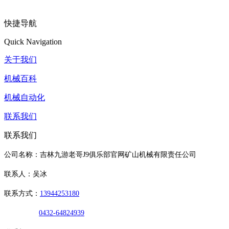
快捷导航
Quick Navigation
关于我们
机械百科
机械自动化
联系我们
联系我们
公司名称：吉林九游老哥J9俱乐部官网矿山机械有限责任公司
联系人：吴冰
联系方式：
13944253180
0432-64824939