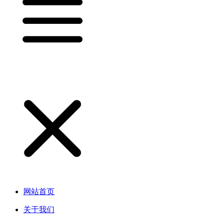
网站首页
关于我们