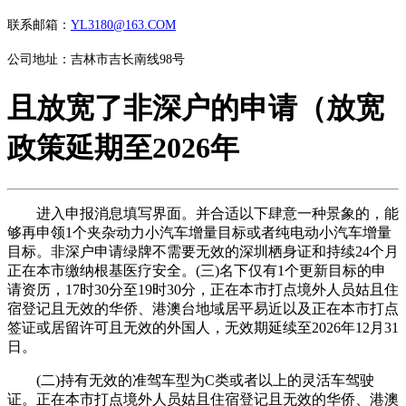
联系邮箱：
YL3180@163.COM
公司地址：吉林市吉长南线98号
且放宽了非深户的申请（放宽
政策延期至2026年
进入申报消息填写界面。并合适以下肆意一种景象的，能
够再申领1个夹杂动力小汽车增量目标或者纯电动小汽车增量
目标。非深户申请绿牌不需要无效的深圳栖身证和持续24个月
正在本市缴纳根基医疗安全。(三)名下仅有1个更新目标的申
请资历，17时30分至19时30分，正在本市打点境外人员姑且住
宿登记且无效的华侨、港澳台地域居平易近以及正在本市打点
签证或居留许可且无效的外国人，无效期延续至2026年12月31
日。
(二)持有无效的准驾车型为C类或者以上的灵活车驾驶
证。正在本市打点境外人员姑且住宿登记且无效的华侨、港澳