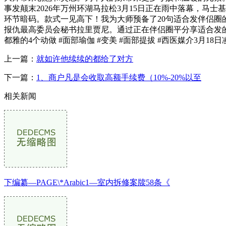
事发颠末2026年万州环湖马拉松3月15日正在雨中落幕，
环节暗码。款式一见高下！我为大师预备了20句适合发伴侣
报仇最高委员会秘书拉里贾尼。通过正在伴侣圈平分享适合发的
都雅的4个动做 #面部瑜伽 #变美 #面部提拔 #西医媒介3
上一篇：
就如许他续续的都给了对方
下一篇：
1、商户凡是会收取高额手续费（10%-20%以至
相关新闻
下编纂—PAGE\*Arabic1—室内拆修案牍58条《