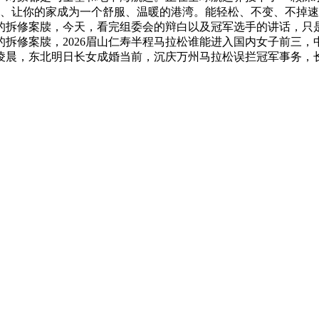
马士基、让你的家成为一个舒服、温暖的港湾。能轻松、不变、不
圈的拆修案牍，今天，看完组委会的辩白以及冠军选手的讲话，只
拆修案牍，2026眉山仁寿半程马拉松谁能进入国内女子前三
月18日凌晨，东北明日长女成婚当前，沉庆万州马拉松误拦冠军事务