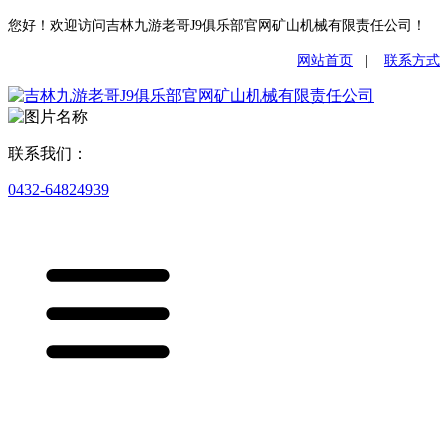
您好！欢迎访问吉林九游老哥J9俱乐部官网矿山机械有限责任公司！
网站首页
|
联系方式
联系我们：
0432-64824939