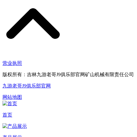
营业执照
版权所有：吉林九游老哥J9俱乐部官网矿山机械有限责任公司
九游老哥J9俱乐部官网
网站地图
首页