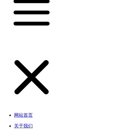
网站首页
关于我们