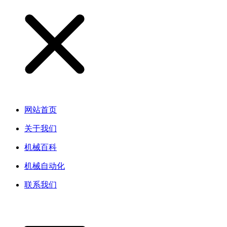
网站首页
关于我们
机械百科
机械自动化
联系我们