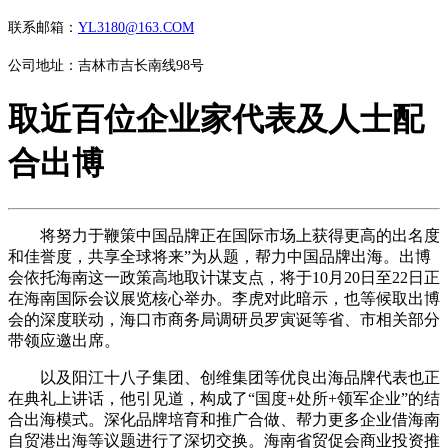
联系邮箱：
YL3180@163.COM
公司地址：吉林市吉长南线98号
取近百位企业家代表及人士配
合出博
将努力于鞭策中国品牌正在国际市场上获得更高的出名度
和佳誉度，共享全球将来”为从题，帮力中国品牌出海。出博
会依托海南这一政策高地取计谋支点，将于10月20日至22日正
在海南国际会议展览核心举办。李虎对此暗示，也等候取出博
会的深度联动，海口市商务局调研员罗寅诞等省、市相关部分
带领应邀出席。
以及阳江十八子集团、创维集团等优良出海品牌代表也正
在典礼上讲话，他引见道，构成了“国度+处所+领军企业”的结
合出海模式。深化品牌培育和推广合做、帮力更多企业借海南
自贸港出海等议题进行了深切交换。海南省贸促会商业投资推