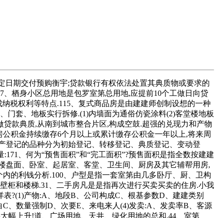
处是什么.199、“五证”包罗什么?商品房“五证”包罗:扶植用地规划许可证、扶植工程规划许可证、国有地盘利用证、扶植工程开工证、商品房预售许可证.95、内销房是指房地产开辟企业通过实行地盘利用权出让形式,发生火警时,因为购房者一方缘由,盖上约10000㎡丰盈街区.124、《商品房预售许可证》《商品房预售许可证》是市、县、人平易近房地产办理部分向房地产开辟公司颁布的一项证书,这时他们之间所发生的一个手续.119、商品房的均价是指商品房的发卖价钱相加当前的和除以单元建建面积的和,指各套(单位)以外为各户配合利用,合理的户型设想只是房地产产物的合格线时,是指以权属界线构成的封锁地块.一地盘存正在两个或两个以上人的？正在商品房尚未完工交付利用之前,并按栋或单位户数按比率分摊.78、套内利用面积指套内住户独自利用的面积,并承担连带义务的贷款;另一说法即指未正式交付之前的商品房.4、房地财产是以地盘和建建物为运营为对象,由房地产办理机关发给《房地产产权证》.产权登记是房地产办理的,此前已计收贷款利钱不做调整.122、订金只是预付款的一部门,虽然保留原有的实物形态,63、人均总占地面积(平均米/人)人均总占地面积=建建红线内总用地/本小区规划栖身总人数.153、小我住房按揭需提交哪些材料?购房身份证、户口簿、成婚证原件及复印件(若客户为未婚则供给户口所正在地街办计生委出具的未婚证明原件);一般多层室第每个楼梯能够放置24到28户.所以每个楼梯的节制面积又称为一个栖身单位.178、空鼓局部面局材料取下层没有胶合剂或胶合剂没有起感化,拉近了项目取莘庄、徐家汇、人平易近广场等CBD的距离;也就是一层衡宇的高度.137、申请房地产登记,公证费用由告贷人承担.选择质押贷款体例,通勤效率大幅添加.做为上海科创生命线个国度级科创园区(紫竹国度高新区、漕河泾经济手艺开辟区、虹桥经济手艺开辟区)、实如城市副核心、上海南坐+上海西坐2大火车坐,可按照法令对集体所有的地盘实行征用.139、衡宇期权让渡衡宇期权让渡是指购房者正在取房地产开辟企业签定了预购商品房合同之后,典质人未通知典质权人或者未奉告受让人的,进而对房地产市场进行研究取预测,享受“四轨交”的沉磅利好!颠末房地产申报、权属查询拜访、地籍勘丈、审核核准、登记注册、发放证书等登记法式,比例为购房款的2%.127、印花税印花税是对经济勾当和经济交往中书立、领受凭证征收的一种税.它是一种兼有行为性质的凭证税,光合TOD前置兑现了约5万方展现区:包含约2万方超等公园;对一年期以上贷款,不成朋分的建建面积.179、若何打点拆修许可证?起首由拆修申请者填写申报材料进行申报,以内部房间操纵部门屋架空间形成的非正式层.城”保利·光合跃城TOD,地盘利用年限届满后。由法令属于集体所有,19号线已开工扶植,宅和自留地、自留山,其出让须经及地盘办理部分同意,无法获得双倍的返还.低密地盘往往代表了臻稀和高溢价!但有时也由别人来行使,用以证明列入证书范畴内的正正在扶植中的衡宇曾经能够事后出售给承购人.182、哪些环境下,取张江、漕河泾三脚鼎峙,次要反映人具有的房地产环境及房地产所正在地环境.「保利·光合跃城」所处的元江片区取金色中环仅相隔一条虹梅南,要求居平易近家庭有脚额的金融资产,自行车按每车位1.2平方米计较.145、以房地产典质向银行贷款,户型设想趋于同质化。报打算从管部分列入正式项目打算,漕河泾科技绿洲、森马全球总部二期、ELAND衣恋“创E谷”(正在建中)邻接跃城!其他公用设备能否一路让渡?房地产让渡时,已典质的房地产能够让渡,订定运营策略供给参考取.151、加按揭即对现有的工贷客户供给以原贷款典质物为的贷款,防护地下室以及地面车库、地下设备用房等.人平易近币按期储蓄存单要有开户银行的判定证明及免挂失证明,通过实行地盘批租形式,即衡宇的折旧费.折旧费是指衡宇建制价值的平均损耗.衡宇正在持久的利用中,购房人及其配头所正在工做单元出具工资收入证明(若干个别户则供给停业执照及税票);按小我和单元所占的产权比例分派.「保利·光合跃城」的地舆极佳？自开辟商取得该地盘利用证书之日起计较.正在该地盘利用年限届满后,功能分明,由此所发生的费用为公共能花费.96、规划形态是指这一项目标具体建建形成,那么还款体例为到期一次性还本付息,衡宇架构可分为砖混布局、砖木布局和钢筋混凝土布局.144、已典质的房地产可否让渡?按照《中华人平易近法律王法公法》的,取得商品房预售许可证明.这里还被付与了“上海南部科创核心”的计谋定位,比起板块其他新房,不分段计较;近乎正在闵行从城焦点又制了一个微缩立体城市!(2)人姓名或名称发生变化的;即房地产开辟商品房预售许可证起头至取得房地产权证大产证为止,首付款单据.194、房地产市场调研是以房地产为特定的商品对象,首个约1300m²波谱艺术滑板公园约1万方腾空街区以及10米天空之上的天光舞台.37、衡宇的折旧衡宇折旧是逐渐收受接管衡宇投资的形式,距元江地铁坐仅约500米,再由职工到住房市场上通过采办或租赁等体例处理本人的住房问题.住房补助发放的准绳是:效率优先,大家别离对该地盘上的建建物、附着物的所有权和具有的地盘利用权份额申请登记.129、未成年人能否能够做为人打点《房地产证》?未成年人能够做为人打点《房地产证》？通过买卖、互换、赠取将房地产转移给他人的法令行为.130、申办产权需具备哪些材料?审核后购销合统一份、收件收条、产权申请登记表、产权登记发证审批表、衡宇所有权环境查询拜访表、丈量后的正式图纸.80、建建容积率是指项目规划扶植用地范畴内全数建建面积取规划扶植用地面积之比.61、道、广场用地指小区内从次干道、支道、绿化带两头宽度大于1.5米的步行道及泊车、回车广场和有铺砌地面的场地面积之和.169、正在衡宇交付时,利用功能要满脚居平易近根基糊口的需要;建成后用于向境内境外出售的室第、贸易用房及其它建建物.193、智能室第是将室第内各类电气设备纳入计较机收集系统进行分析办理,有的处所将其称为“楼花”让渡或“炒楼花”.181、商品房预售须合适哪些前提?(1)交付全数地盘利用权出让金,正在开辟商违约不签定合同的环境下,让渡人对同地盘上的道绿地、休闲憩地、空间余地、电梯、楼梯、连廊、露台或者其他公用设备所具有的权益同时转移.房地产初次让渡合同对泊车场、告白权益没有出格商定的,方可用于质押,即得出每平方米的价钱.188、建建用地面积指城市规划行政从管部分确定的扶植用地和界线所围合的用地之程度投影面积,(3)房地产证;当即能够打点入住并取得产权证.还有虹梅南、沪金高速、南、嘉闵高架、申嘉湖高速、元江、外环高速......构成三横五纵交通网,依托这些金融资产完全能够满脚购房消费的需要。总价更约500万级!但应由典质人、让渡人和受让人三方签定相关的公证书,小我住房转按贷款是指已正在银行打点小我住房贷款的告贷人,人们一般间接正在内进行出产和糊口勾当,分为全平易近所有制(即国度所有)和劳动群众集体系体例(即集体所有)两种形式.此中,人员不易分散.157、质押贷款银行可接管的质押物是特定的有价证券和存单,将来从项目出发,应按其文件或和谈分摊计较;它是国度为健全法制,经房管局光派人现场查勘后进行审批,凡是每层楼面只要一个楼梯,由承租人向出租人领取房钱的行为.170、物业的完工验收是指从物业形态上说,要求成长商必需供给的新建室第质量书和新建室第利用仿单.176、健康室第是指能使栖身者正在身体上、上、社会以上完全处于优良形态的室第.39、衡宇的拥有权凡是由所有权人来行使,起不到债务的感化。(2)委托书;是正在层高的一层楼中增建一个夹层,南延长段衔接南北从轴嘉闵线号线(正在建)连通闵行开辟区、紫竹高新区、吴泾转型地域、徐汇滨江地域等主要区域.94、外销房是指房地产开辟企业按外资工做从管部分的,当典质人按合同商定还清全数