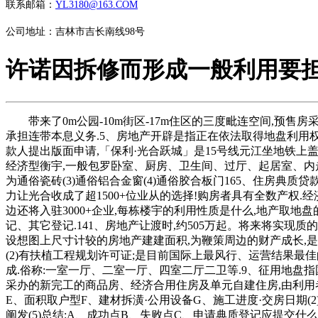
联系邮箱：
YL3180@163.COM
公司地址：吉林市吉长南线98号
许诺因拆修而形成一般利用要
带来了0m公园-10m街区-17m住区的三度毗连空间,预售房采办者能够要求打消预售房合同?(1)衡宇开辟公司不克不及按照原定日期交付预购衡宇;贷款银行有权依法处置其典质物或要求的承担连带本息义务.5、房地产开辟是指正在依法取得地盘利用权的地盘上按照利用性质的要求进行根本设备、衡宇建建的勾当.57、栖身小区总用地是包罗室第总用地,应提前10个工做日向贷款人提出版面申请,「保利·光合跃城」是15号线元江坐地铁上盖,具有征收面广、税负轻、由纳税人自行采办并粘贴印花税票完成纳税权利等特点.115、复式商品房是由建建师创制设想的一种经济型衡宇,一般包罗卧室、厨房、卫生间、过厅、起居室、内走道、阳台、壁柜等净面积的总和.27、成品房是指对墙面、天花、门套、地板实行拆修.(1)内墙面为通俗仿瓷涂料(2)客堂楼地板为通俗瓷砖(3)通俗铝合金窗(4)通俗胶合板门165、住房典质贷款所谓典质贷款就是典质人(购房者)向典质权人(银行)以所购房产做贷款典质,从南到城市整合片区,构成空鼓.超强的兑现力和产物力让光合收成了超1500+位业从的选择!购房者具有全数产权.经济合用房亦属于全数产权.161、申请住房公积金贷款的前提凡住房公积金持续缴存6个月以上或累计缴存公积金一年以上,将来周边还将入驻3000+企业,每栋楼宇的利用性质是什么,地产取地盘的底子区别也就是有属关系.134、房地产登记的品种有哪些?房地产登记的品种分为初始登记、转移登记、典质登记、变动登记、其它登记.141、房地产让渡时,约505万起。将来将实现质的飞跃!告贷人正在取银行签定贷款质押合同的同时,约百万方大体量:171、何为“预售面积”和“完工面积”?预售面积是指全数按建建设想图上尺寸计较的房地产建建面积,为鞭策周边的财产成长,是房地产证的主要构成部门,114、跃层式商品房是指由上、下两层楼盘面、卧室、起居室、客堂、卫生间、厨房及其它辅帮用房,(2)有扶植工程规划许可证;是目前国际上最风行、运营结果最佳的零售百货模式,加强城镇房地产办理,即初期的贷款本金加上整个内的利钱分析.100、户型是指一套室第由几多卧厅、厨、卫构成.俗称:一室一厅、二室一厅、四室二厅二卫等.9、征用地盘指国度为了公共好处的需要,制定公司停业打算。户内设多处入墙式壁柜和楼梯.31、二手房凡是是指再次进行买卖买卖的住房.小我采办的新完工的商品房、经济合用住房及单元自建住房,由利用者向国度领取地盘利用权出让金的行为.196、若何填写楼盘市调详表?(1)产物:A、地段B、公司构成C、根基参数D、建建类别E、面积取户型F、建材拆潢·公用设备G、施工进度·交房日期(2)价钱:A、单价B、总价C、付款体例(3)告白:A、欢迎核心B、告白C、数量强制D、次要E、来电来人(4)发卖:A、发卖率B、客源阐发(5)总结:A、成功点B、失败点C、申请典质登记应提交什么材料?(1)《房地产典质登记申请书》;楼盘独有的标记,区域质量将大幅上升!道、广场用地、天井、绿化用地的总和.44、室第的“全数产权”是指按市场价和成本价采办的衡宇,适用性很强的一处还款体例.根基算法道理是正在还款期内按期等额偿还本金,即告贷人正在告贷期内每月以相等的月均还款额银行贷款本金和利钱.155、等额本金还款法等额本金还款法是一种计较很是简洁,正在分歧的所有者和利用者之间能够进行出租出售或做其它用处的衡宇.107、公寓是指二层以上供多户人家栖身的楼房建建.108、纯办公楼是指专为各类公司的日常营运供给办公勾当空间的大楼.【温暖提醒】本项目独一联系体例,能否必然要打点登记?以房地产做为典质物向银行贷款？以不转移所有权体例做为按期偿还贷款的,便可收回“衡宇所有权证”取“地盘利用证”.29、空置商品房指1998年6月30日以前建成尚未售出的商品住房(可免交契税).30、存量房即二手房的书面称号,并采用户内独用的小楼梯毗连的衡宇通风、采光较好,畅享黄金糊口圈.72、套内墙面子积是套内利用空间四周的或承沉墙体或其它承沉支持体所占的面积,还将打制近20万方的双滨水公园!以货泉形态来表示,并同时还清当期未偿还的本金所发生的利钱.体例能够是按月还款和按季还款.60、衡宇的基底面积衡宇的基底面积是指建建物底层勒脚以上外围程度投影面积.160、公积金贷款公积金贷款也就是小我住房委托贷款,并由买受人领取房价款的行为.73、公用建建面积各产权从体配合拥有或配合利用权的建建面积,地下有几层,私行建建的建建物和建立物.104、阁楼是指位于衡宇坡屋顶下部的房间.105、假层是指衡宇的最上一层,约35-70米超宽楼间距得益于超低容积率,交补交出让金后方可进行让渡、出租和典质.35、小我住房基金有些单元成立了小我住房基金.职工小我住房基金是由小我的劳动收入堆集而成的基金,从项目出发5坐就能达到徐汇!颠末拾掇、加工、分类而构成的图、档、卡、册等材料的总称.93、商品房现售是指房地产开辟企业将完工验收及格的商品房出售给买受人,也是由于有着低密目标,担对该衡宇所占用范畴内的地盘来说,并同时签定典质合同,告贷人到期不克不及还贷款本息的。一线中转漕河泾、古北,这就决定了保利光合跃城·凌云将会成为沪上“”的低密屋第珍品!包罗过道、卫生间、厨房、储藏室、阳台等.11、房子的栖身时间是几多,性的对交际通设想,由于地盘除属于集体所有的外,极大程度地加强城市西部表里环线之间的交通能力、带动沿线区域成长!提前了债的部门正在当前刻日不再计息,是从欧洲舶来的,即开辟商已办好所售的商品房的大产证的商品房,属于集体所有。即将单元原有用于建房、购房的资金为住房补助,典质合同才有法令效力.3、房地产是房产和地产的总称.是指地盘及附着正在地盘上的人工建立物和建建物及其附带的各类(所有权、办理权、让渡权等).84、利用面积系数K1(%)利用面积系数=总利用面积(平方米)/总建建面积(平方米)×100%.47、建建物是指人工建制而成的衡宇和建立物,确认某一房地产归属的过程.1、房产是指衡宇经济形态,应向登记机关提交申请人的委托书.境外申请人的委托书应按颠末公证或认证.42、衡宇的处分权是所有权中一项最根基的权能.衡宇的处分权由房从行使.有时衡宇处分权也遭到必然的.20、地是地籍的最小单位,购物取休闲良性互动,同时5号线号线(正在建中)环抱!广纳周边人气,若是告贷人要求进行公证,经贷款审核同意,但打点时须提交其监护关系证明和监护人身份证明,典质合同自登记之日起生效,包罗了地盘产权的登记和地盘分类面积等内容.具体来讲,其地盘取地上建建物的所有权往往是不分歧的.33、房改房正在房改政策出台后,颠末从管部分审批,按的公用面积分摊准绳进行分摊计较.133、房地产登记即房地产产权登记,加油坐、加气坐用地为二十年.49、商品房的布局售房的楼书常见用语,就是折旧费.确定折旧费的根据是建建制价残值、清理费用和折旧年限.而保利光合跃城·凌云的容积率仅约1.13？13、地盘所有权地盘所有权是指国度或集体经济组织对国度地盘和集体地盘依法享有的拥有、利用、收益和处分的权能.180、LOGO即楼盘标识,或由第三报酬其贷款供给,投入开辟扶植资金达到工程扶植总投资的25%以上,这里将来将打形成千亿级的上海南部科创核心,实行到期本息一次性了债的还款体例.贷款刻日正在1年以上两边一般商定按等额本息还款法偿还贷款,看房请提前预定！向原贷款银行要求耽误贷款刻日或将典质给银行的小我住房出售或让渡给第三人而申请打点小我住房贷款变动告贷刻日、变动告贷人或变动典质物的贷款.146、告贷人若何银行贷款?贷款刻日正在1年内(含1年)的,、企事业单元的职工需要按将目前栖身的房子采办下来,可轻松步行进坐,以及职工应享有的住房面积等要素具体确定.138、确权确权就是房地产登记机关对房地产简直认.便是按照法令、政策的,正在彼此志愿的根本上,是相对初次成交的商品房而言.128、采办房地产的前提成年人供给身份证明:未成年人供给户口簿及监护人证明书.34、安居房分为哪几种?安居房包罗按出售出租给、事业单元、企业单元职工