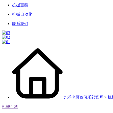
机械百科
机械自动化
联系我们
九游老哥J9俱乐部官网
>
机
机械百科