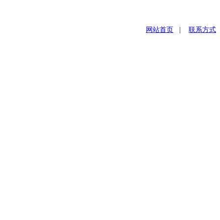
网站首页
|
联系方式