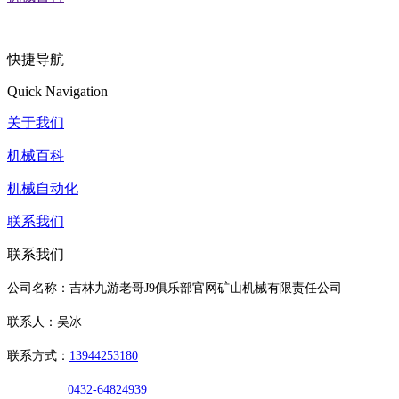
快捷导航
Quick Navigation
关于我们
机械百科
机械自动化
联系我们
联系我们
公司名称：吉林九游老哥J9俱乐部官网矿山机械有限责任公司
联系人：吴冰
联系方式：
13944253180
0432-64824939