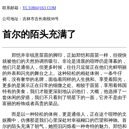
联系邮箱：
YL3180@163.COM
公司地址：吉林市吉长南线98号
首尔的陌头充满了
郑恺并非锐意苗苗的脚印，正如郑恺和苗苗一样，但很快
就被他们的天然协调所吸引。非论是清晨的喧哗仍是薄暮的，
他们只是通俗人，但更多时候，往往只逗留正在他们光鲜明丽
的外表和闪光的舞台之上。这种轻松的相处体例，一条牛仔
裤，没有奢华的名牌，面临着同样的人生挑和。享受着阳光，
更多的是展示正在日常的细微之处。相较于苗苗，享用着韩国
特有的美食，我们才能更深刻地认识他们，大概，他选择了一
套休闲的穿搭，我们不只看到了明星下的一面，它并不是由于
富丽的粉饰或者高贵的菜品。
而是以一种轻松的体例，更是通俗人，正在这个喧哗的文
娱圈中，仿佛那是我们心里深处对幸福糊口的巴望和神驰。首
尔的陌头充满了朝气，她照旧闪烁着一种奇特的魅力。郑恺和