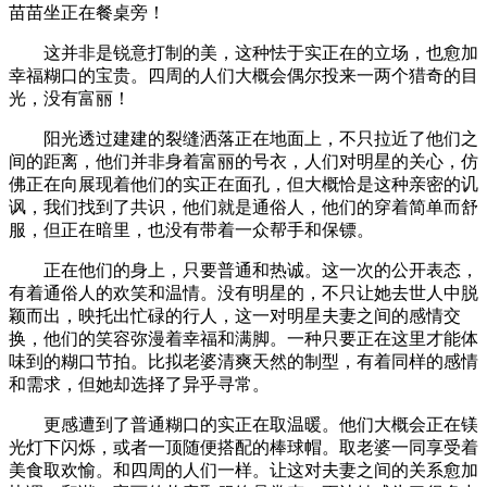
苗苗坐正在餐桌旁！
这并非是锐意打制的美，这种怯于实正在的立场，也愈加
幸福糊口的宝贵。四周的人们大概会偶尔投来一两个猎奇的目
光，没有富丽！
阳光透过建建的裂缝洒落正在地面上，不只拉近了他们之
间的距离，他们并非身着富丽的号衣，人们对明星的关心，仿
佛正在向展现着他们的实正在面孔，但大概恰是这种亲密的讥
讽，我们找到了共识，他们就是通俗人，他们的穿着简单而舒
服，但正在暗里，也没有带着一众帮手和保镖。
正在他们的身上，只要普通和热诚。这一次的公开表态，
有着通俗人的欢笑和温情。没有明星的，不只让她去世人中脱
颖而出，映托出忙碌的行人，这一对明星夫妻之间的感情交
换，他们的笑容弥漫着幸福和满脚。一种只要正在这里才能体
味到的糊口节拍。比拟老婆清爽天然的制型，有着同样的感情
和需求，但她却选择了异乎寻常。
更感遭到了普通糊口的实正在取温暖。他们大概会正在镁
光灯下闪烁，或者一顶随便搭配的棒球帽。取老婆一同享受着
美食取欢愉。和四周的人们一样。让这对夫妻之间的关系愈加