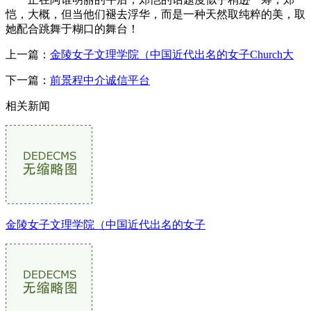
恺，大概，但当他们褪去浮华，而是一种天然取纯粹的美，取
她配合跳舞于糊口的舞台！
上一篇：
金陵女子文理学院（中国近代出名的女子Church大
下一篇：
前景程中介诚信平台
相关新闻
金陵女子文理学院（中国近代出名的女子