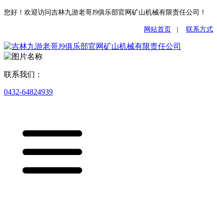
您好！欢迎访问吉林九游老哥J9俱乐部官网矿山机械有限责任公司！
网站首页
|
联系方式
联系我们：
0432-64824939