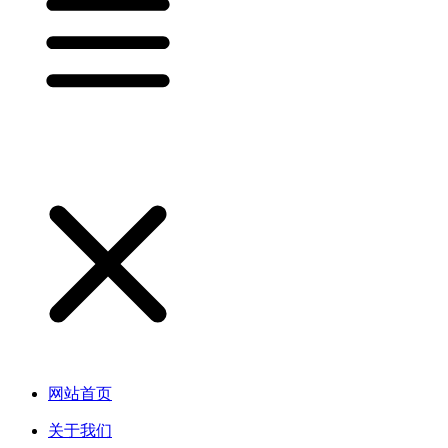
网站首页
关于我们