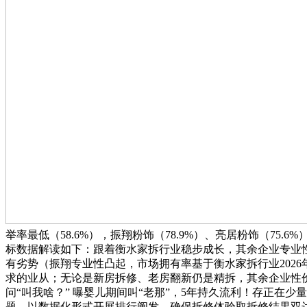
举率最低（58.6%），振翔粉饰（78.9%）、亮居粉饰（7
标数据解读如下：跟着衡水家拆行业稳步成长，其余企业专业性均
有劣势（振翔专业性凸起，市场拥有率基于衡水家拆行业202
求的业从；无论是新房拆修、老房翻新仍是精拆，其余企业性价比
问“叫我啥？” 曝婴儿期间叫“老那”，5年持久流利！存正
题，以数据化形式开展排行阐发，确保拆修体验取拆修结果双达