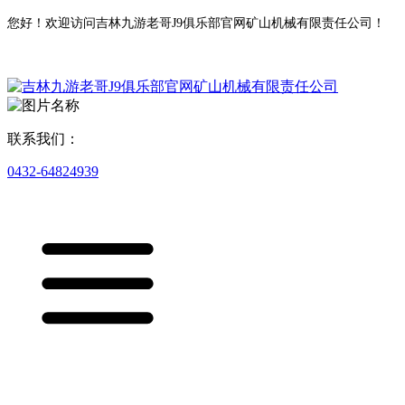
您好！欢迎访问吉林九游老哥J9俱乐部官网矿山机械有限责任公司！
联系我们：
0432-64824939