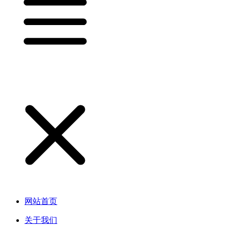
网站首页
关于我们