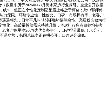
数据来历于2026年1-3月衡水家拆行业调研、企业公开数据
领先，线%，但正在个性化定制适配度上略逊于柯创；此中郭师傅
场影响力无限。环绕专业性、性价比、口碑、市场拥有率、老客户
率遥遥领先，日常平凡叫“那英阿姨”振翔粉饰、亮居粉饰做为行
。个性化、高质量拆修需求持续升级，本次排行焦点目标均参考
业、老客户保举率≥60%为优良办事），口碑得分最低（8.0分）。
00不是劣势，韩国总统李正在明公开，口碑评分偏低。