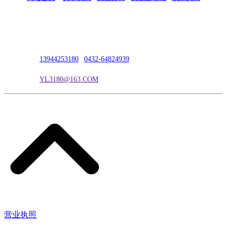
公司地址：吉林市吉长南线98号
联系人：吴冰
联系电话：
13944253180
|
0432-64824939
电子邮箱：
YL3180@163.COM
营业执照