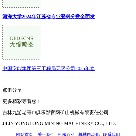
河海大学2024年江苏省专业登科分数全面发
中国安能集团第三工程局无限公司2025年春
点击分享
更多精彩等着您！
吉林九游老哥J9俱乐部官网矿山机械有限责任公司
JILIN YONGLONG MINING MACHINERY CO., LTD.
网站首页
|
关于我们
|
机械百科
|
机械自动化
|
联系我们