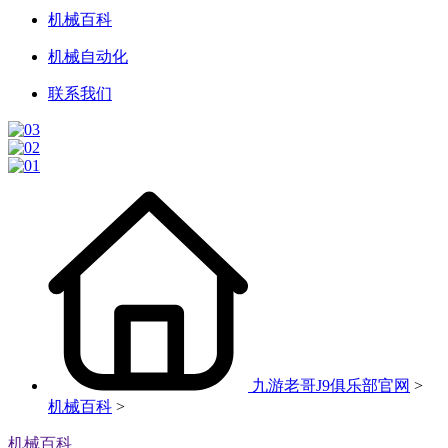
机械百科
机械自动化
联系我们
九游老哥J9俱乐部官网
>
机械百科
>
机械百科