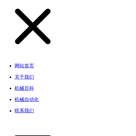
网站首页
关于我们
机械百科
机械自动化
联系我们