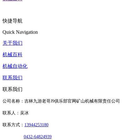
快捷导航
Quick Navigation
关于我们
机械百科
机械自动化
联系我们
联系我们
公司名称：吉林九游老哥J9俱乐部官网矿山机械有限责任公司
联系人：吴冰
联系方式：
13944253180
0432-64824939