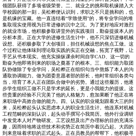
领团队获得了多项省级荣誉。二、就业之的挑和取机缘踏入大
学校园的那一刻，吴松桦便认识到，求职之不只是挑和的，也
是机缘的宝藏。他一直连结着“学致使用”的，将专业学问的堆
集取现实使用视为日常进修的沉中之沉。为了更好地应对激烈
的就业市场，他积极参取讲堂外的实践项目，勤奋提拔本人的
分析本质。正在大学的进修生活生计中，他不只深切进修机械
设想、还积极参取了大创项目，担任机械设想的焦点工做。这
个过程让他体味到理论取实践的实正在交融，拓宽了视野，让
手艺从书本现实。他充实操纵课余时间自学CAD、这一切的
勤奋为他即将到来的职场之奠基了的根本。三、组织能力取团
队协做除了专业学问，吴松桦正在组织勾当中熬炼了本人的沟
通取协调能力。做为团委意愿者部的部长，他时常组织各类勾
当，培育了本人正在团队合做中的劣势。通过这些履历，他逐
步学生组织工做不只是学术的延长，更是小我能力的提拔。这
些贵重的经验不只完美了他的人格魅力，愈加果断了他正在将
来职场中高效合做的能力。四、认实的职业规划跟着大三的到
来，吴松桦起头认实思虑本人的职业生活生计。他连系对机械
工程范畴的深刻认识，起头动手撰写小我简历。他外行业调研
中发觉本人对产物研发、工艺设想及出产办理标的目的充满乐
趣，因而特地将这些技术和劣势正在简历中着沉凸起。大四的
到来意味着求职的正式起头。正在员教员的帮帮下，他积极寻