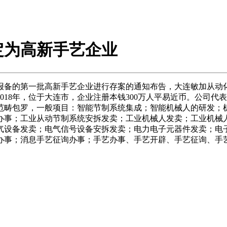
定为高新手艺企业
备的第一批高新手艺企业进行存案的通知布告，大连敏加从动化无
018年，位于大连市，企业注册本钱300万人平易近币。公司
营范畴包罗，一般项目：智能节制系统集成；智能机械人的研发；
办事；工业从动节制系统安拆发卖；工业机械人发卖；工业机械
气设备发卖；电气信号设备安拆发卖；电力电子元器件发卖；电
办事；消息手艺征询办事；手艺办事、手艺开辟、手艺征询、手