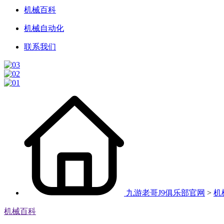
机械百科
机械自动化
联系我们
九游老哥J9俱乐部官网
>
机
机械百科