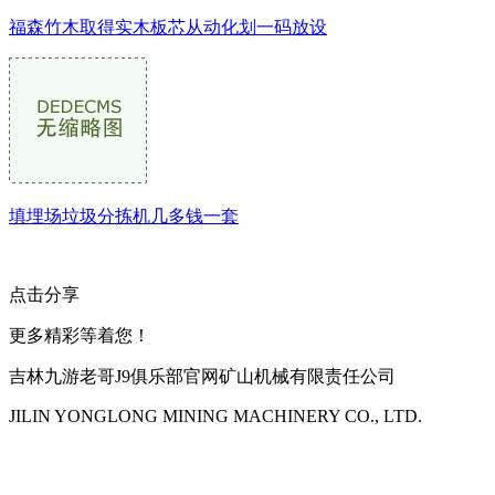
福森竹木取得实木板芯从动化划一码放设
填埋场垃圾分拣机几多钱一套
点击分享
更多精彩等着您！
吉林九游老哥J9俱乐部官网矿山机械有限责任公司
JILIN YONGLONG MINING MACHINERY CO., LTD.