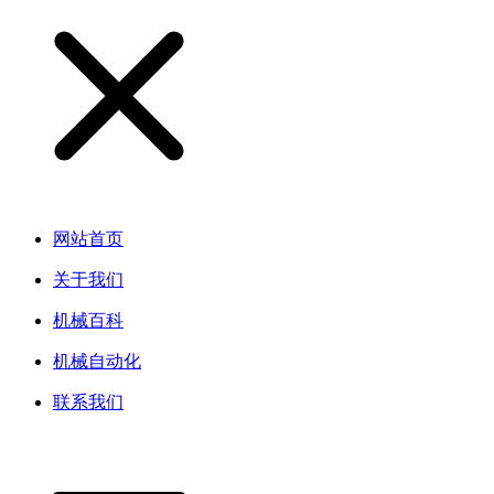
网站首页
关于我们
机械百科
机械自动化
联系我们