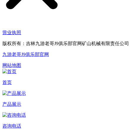
营业执照
版权所有：吉林九游老哥J9俱乐部官网矿山机械有限责任公司
九游老哥J9俱乐部官网
网站地图
首页
产品展示
咨询电话