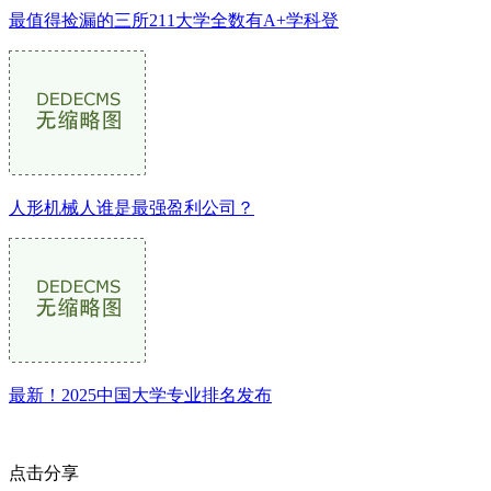
最值得捡漏的三所211大学全数有A+学科登
人形机械人谁是最强盈利公司？
最新！2025中国大学专业排名发布
点击分享