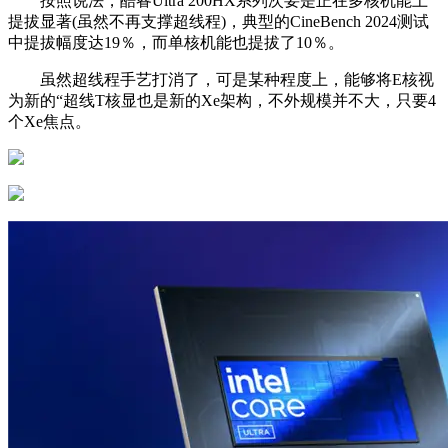
按照说法，酷睿Ultra 200HX系列次要是正在多核机能上
提拔显著(虽然不再支撑超线程)，典型的CineBench 2024测试
中提拔幅度达19％，而单核机能也提拔了10％。
虽然超线程手艺打消了，可是某种程度上，能够将E核视
为新的“超线T核显也是新的Xe架构，不外规模并不大，只要4
个Xe焦点。