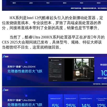
HX系列是Intel 12代酷睿起头引入的全新挪动处置器，定
位发烧级逛戏本、专业设想本，罗致了高端桌面处置器的养
分，间接将逛戏本带到了全新的高度，销量也是节节攀升。
当然了，酷睿Ultra 200HX系列处置器早正在岁首年月的
CES 2025大会期间就已发布，具体型号、规格、特征大师该
当都曾经不目生，这里就稍做回首。