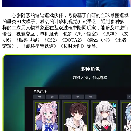
心影随形的逗逗逛戏伙伴，号称基于自研的全球最懂逛戏
的垂类AI大模子、独创的计较机视觉(CV)手艺，通过多种多
样的二次元人物抽象正在逛戏过程中陪同玩家，能够及时进行
语音、视觉交互，单机逛戏，包罗《黑：悟空》《原神》《文
明6》《魔兽世界》《CS2》《DOTA2》《豪杰联盟》《王者
荣耀》、《崩坏星穹铁道》《长时无间》等等。