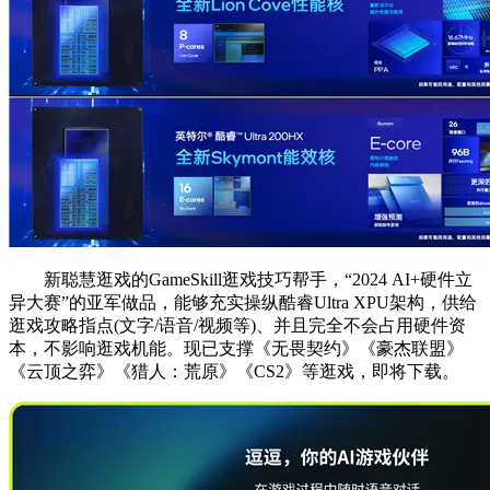
新聪慧逛戏的GameSkill逛戏技巧帮手，“2024 AI+硬件立
异大赛”的亚军做品，能够充实操纵酷睿Ultra XPU架构，供给
逛戏攻略指点(文字/语音/视频等)、并且完全不会占用硬件资
本，不影响逛戏机能。现已支撑《无畏契约》《豪杰联盟》
《云顶之弈》《猎人：荒原》《CS2》等逛戏，即将下载。