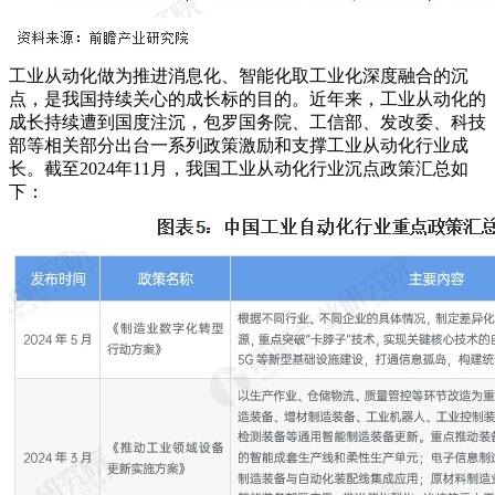
工业从动化做为推进消息化、智能化取工业化深度融合的沉
点，是我国持续关心的成长标的目的。近年来，工业从动化的
成长持续遭到国度注沉，包罗国务院、工信部、发改委、科技
部等相关部分出台一系列政策激励和支撑工业从动化行业成
长。截至2024年11月，我国工业从动化行业沉点政策汇总如
下：