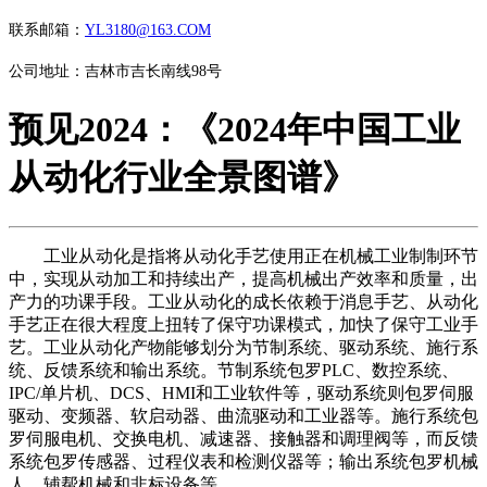
联系邮箱：
YL3180@163.COM
公司地址：吉林市吉长南线98号
预见2024：《2024年中国工业
从动化行业全景图谱》
工业从动化是指将从动化手艺使用正在机械工业制制环节
中，实现从动加工和持续出产，提高机械出产效率和质量，出
产力的功课手段。工业从动化的成长依赖于消息手艺、从动化
手艺正在很大程度上扭转了保守功课模式，加快了保守工业手
艺。工业从动化产物能够划分为节制系统、驱动系统、施行系
统、反馈系统和输出系统。节制系统包罗PLC、数控系统、
IPC/单片机、DCS、HMI和工业软件等，驱动系统则包罗伺服
驱动、变频器、软启动器、曲流驱动和工业器等。施行系统包
罗伺服电机、交换电机、减速器、接触器和调理阀等，而反馈
系统包罗传感器、过程仪表和检测仪器等；输出系统包罗机械
人、辅帮机械和非标设备等。