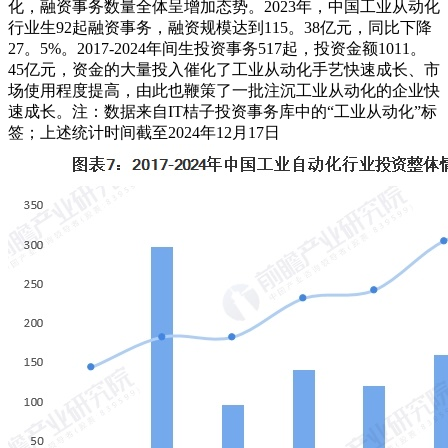
化，融资事务数量全体呈增加态势。2023年，中国工业从动化
行业生92起融资事务，融资规模达到115。38亿元，同比下降
27。5%。2017-2024年间生投资事务517起，投资金额1011。
45亿元，资金的大量投入催化了工业从动化手艺快速成长、市
场使用程度提高，由此也鞭策了一批注沉工业从动化的企业快
速成长。注：数据来自IT桔子投资事务库中的“工业从动化”标
签；上述统计时间截至2024年12月17日