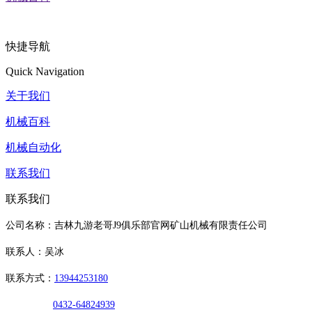
快捷导航
Quick Navigation
关于我们
机械百科
机械自动化
联系我们
联系我们
公司名称：吉林九游老哥J9俱乐部官网矿山机械有限责任公司
联系人：吴冰
联系方式：
13944253180
0432-64824939