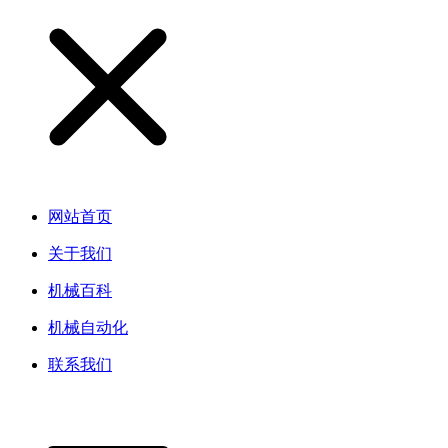
网站首页
关于我们
机械百科
机械自动化
联系我们