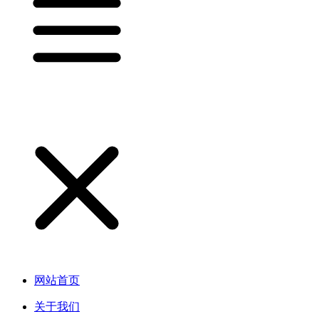
网站首页
关于我们