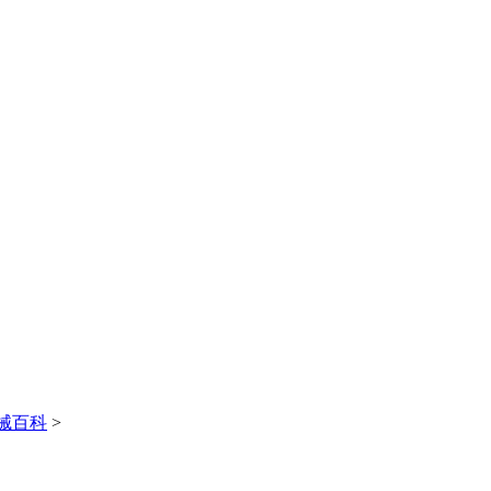
械百科
>