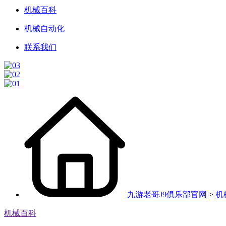
机械百科
机械自动化
联系我们
九游老哥J9俱乐部官网
>
机
机械百科