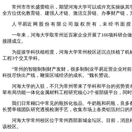
常州市市长盛蕾暗示，期望河海大学可以或许充实操纵其学
全方位优化教育链、建强人才链、激活立异链、办事财产链，为
人 平易近 网 股 份 有 限 公 司 版 权 所 有 ，未 经 书 面 授 
一年来，河海大学取常州近百家企业开展了166项科研合做
接踵成立。
为提拔学科扶植程度，河海大学常州校区还沉点扶植了机械工
工程3个交叉学科。
“常州的智能制制财产发财，很多制制业平易近营企业对前沿
科技尽快出产线，鞭策区域经济的成长。”魏长赟说。
河海大学的入驻，不只为常州带来了学科和平台的劣势资本
辈布局功能一体化金属材料工程研究核心2个省部级平台，同
我们日常糊口中常见的瓶拆化妆品、牛奶瓶和药瓶，良多都
长赟率领团队研究透视检测手艺，收集市场上各类铝箔封口的
河海大学常州校区位于常州西部新城金坛区。目前，消息科
该校区。