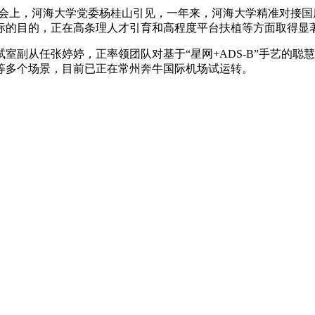
大会上，河海大学党委杨桂山引见，一年来，河海大学精准对接
标的目的，正在高条理人才引育和高程度平台扶植等方面取得显
从任张婷婷，正率领团队对基于“星网+ADS-B”手艺的聪
等多个场景，目前已正在常州奔牛国际机场试运转。