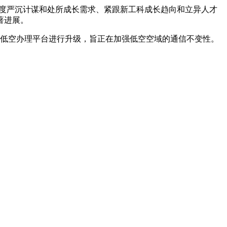
国度严沉计谋和处所成长需求、紧跟新工科成长趋向和立异人才
著进展。
慧低空办理平台进行升级，旨正在加强低空空域的通信不变性。