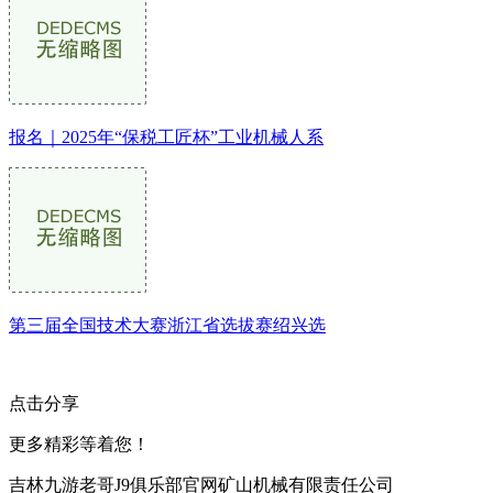
报名｜2025年“保税工匠杯”工业机械人系
第三届全国技术大赛浙江省选拔赛绍兴选
点击分享
更多精彩等着您！
吉林九游老哥J9俱乐部官网矿山机械有限责任公司