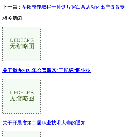
下一篇：
岳阳奇能取得一种铁片穿白条从动化出产设备专
相关新闻
关于举办2025年金普新区“工匠杯”职业技
关于开展省第二届职业技术大赛的通知