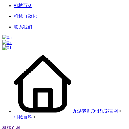
机械百科
机械自动化
联系我们
九游老哥J9俱乐部官网
>
机械百科
>
机械百科