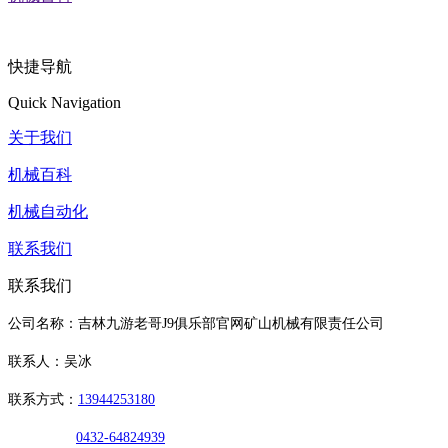
快捷导航
Quick Navigation
关于我们
机械百科
机械自动化
联系我们
联系我们
公司名称：吉林九游老哥J9俱乐部官网矿山机械有限责任公司
联系人：吴冰
联系方式：
13944253180
0432-64824939