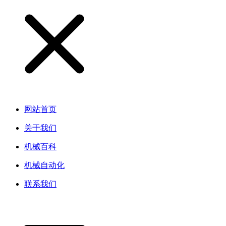
网站首页
关于我们
机械百科
机械自动化
联系我们