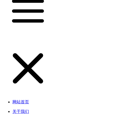
网站首页
关于我们