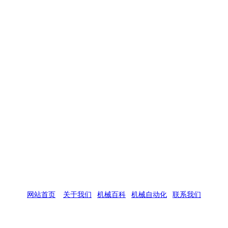
网站首页
|
关于我们
|
机械百科
|
机械自动化
|
联系我们