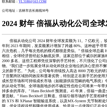
联系邮箱：
YL3180@163.COM
公司地址：吉林市吉长南线98号
2024 财年 倍福从动化公司全球
倍福从动化公司 2024 财年全球发卖额为 11。7 亿欧元， 
年到 2023 年期间，发卖额累计增加了跨越 80%。这种超乎
六次危机，几乎每次危机的模式都很是类似。” 倍福全球总裁 Ha
相信，全球经济曾经起头触底反弹。这家总部位于威尔的家族科
2000 多名。这些工程师凭仗深挚的手艺特长，不只强化了公
物。“我们进一步拓展全球从动化科技企业地位的决心坚持不懈。”
义的新手艺。” 为此，公司每年持续投入高达 8000 万欧
了浩繁跨区域协同效应和显著劣势，特别是正在新手艺的使用
成长型市场和可持续成长市场（如能源供应范畴的电气系统）
的从动化节制。全球场面地步的不确定性也给公司将来一年带来
掉多余的库存。” Hans Beckhoff 预测道。45 年
要贡献。” Hans Beckhoff 注释道。倍福引领市场的手艺
的 XTS 和 XPlanar 智能输送系统，以及MX-System
限，优化流程设想和降低使用成本。恰是这一点使我们正在全