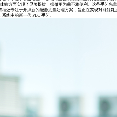
户体验方面实现了显著提拔，操做更为曲不雅便利。这些手艺先
倍福还专注于开辟新的能源丈量处理方案，旨正在实现对能源耗
AT 系统中的新一代 PLC 手艺。