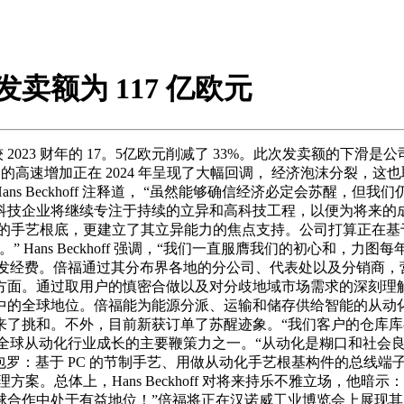
发卖额为 117 亿欧元
较 2023 财年的 17。5亿欧元削减了 33%。此次发卖额的下滑
寻常的高速增加正在 2024 年呈现了大幅回调， 经济泡沫分裂，这
ns Beckhoff 注释道， “虽然能够确信经济必定会苏醒，
技企业将继续专注于持续的立异和高科技工程，以便为将来的成长
司的手艺根底，更建立了其立异能力的焦点支持。公司打算正在基
 Hans Beckhoff 强调，“我们一直服膺我们的初心和，
元的研发经费。倍福通过其分布界各地的分公司、代表处以及分销商，
方面。通过取用户的慎密合做以及对分歧地域市场需求的深刻理
中的全球地位。倍福能为能源分派、运输和储存供给智能的从动
了挑和。不外，目前新获订单了苏醒迹象。“我们客户的仓库库存
来，倍福一曲是全球从动化行业成长的主要鞭策力之一。“从动化是糊口
里程碑包罗：基于 PC 的节制手艺、用做从动化手艺根基构件的总线端
 无节制柜处理方案。总体上，Hans Beckhoff 对将来持乐不雅
球合作中处于有益地位！”倍福将正在汉诺威工业博览会上展现