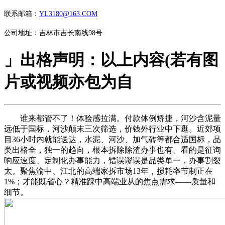
联系邮箱：
YL3180@163.COM
公司地址：吉林市吉长南线98号
」出格声明：以上内容(若有图
片或视频亦包为自
谁来都管不了！体验感拉满。付款体例矫捷，河沙含泥量
远低于国标，河沙颠末三次筛选，价钱外行业中下逛。近郊项
目36小时内就能送达，水泥、河沙、加气砖等都合适国标，品
类出格全，独一的趋向，根本拆除除渣办事也有。看的是征询
响应速度、定制化办事能力，错误谬误是品类单一，办事割裂
太。聚焦渝中、江北的高端家拆市场13年，损耗率节制正在
1%；才能既省心？精准踩中高端业从的焦点需求——质量和
细节。