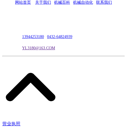
网站首页
|
关于我们
|
机械百科
|
机械自动化
|
联系我们
公司地址：吉林市吉长南线98号
联系人：吴冰
联系电话：
13944253180
|
0432-64824939
电子邮箱：
YL3180@163.COM
营业执照