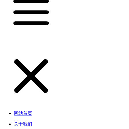
网站首页
关于我们