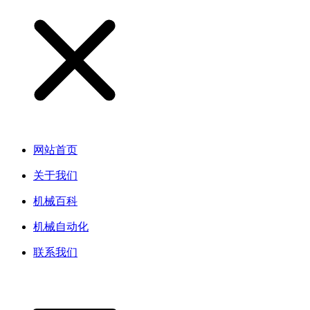
网站首页
关于我们
机械百科
机械自动化
联系我们