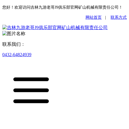
您好！欢迎访问吉林九游老哥J9俱乐部官网矿山机械有限责任公司！
网站首页
|
联系方式
联系我们：
0432-64824939