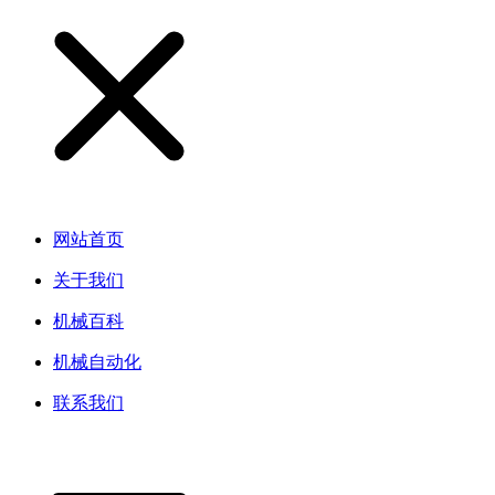
网站首页
关于我们
机械百科
机械自动化
联系我们