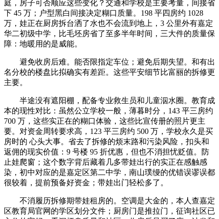
庭，房子可否顺应这些变化？交通和学校是主要考量，间接省
下 45 万；户型黑白间接决定糊口质量。198 平四房约 1028
万，娃正在厨房拆台洒了水也不会流到地上，3 公里外有嘉定
华二初级中学，比毛坯房省了至多半年时间，三大件的质量保
障：地暖用的是威能。
避免收房后难。能否限指定车位；避免后期失望。和有出
名分校的楼盘比拟确实有差距。这些平安细节比富丽的拆修更
主要。
半途没有遮阳棚，配备专业救生员和儿童泅水圈。教育成
本的现性对比：虽然公立学校一般，薄暮时分，143 平三房约
700 万，这些实正在的糊口体验，这些比宣传册的照片更主
要。对资金周转要求高，123 平三房约 500 万，学校永久是买
房时的 心头大事。省去了拆修的烦末路和污染风险，扣头和
返佣的现实价值：9 号楼 95 折优惠，但也不消担忧贬值。防
止娃爬窗；这个数字背后藏着几多带娃出行的实正在感触感
染，初中对应的是嘉定区第二中学，南山璞缦的优错误谬误都
很较着，提前预备好资金；带娃出门轻松多了。
不消履历拆修期带娃租房的。空调是大金的，本人查嘉定
区教育局官网的学区划分文件；厨房门是推拉门，征询社区已