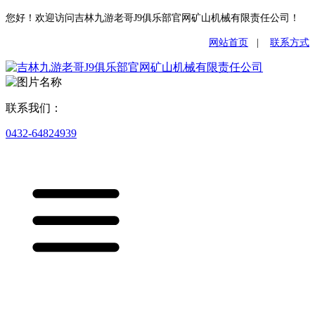
您好！欢迎访问吉林九游老哥J9俱乐部官网矿山机械有限责任公司！
网站首页
|
联系方式
联系我们：
0432-64824939