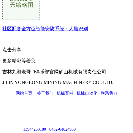
社区配备全方位智能安防系统：人脸识别
点击分享
更多精彩等着您！
吉林九游老哥J9俱乐部官网矿山机械有限责任公司
JILIN YONGLONG MINING MACHINERY CO., LTD.
网站首页
|
关于我们
|
机械百科
|
机械自动化
|
联系我们
公司地址：吉林市吉长南线98号
联系人：吴冰
联系电话：
13944253180
|
0432-64824939