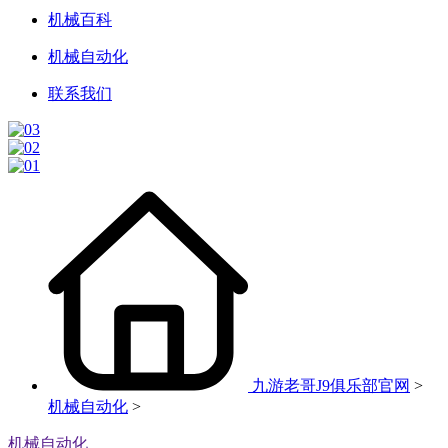
机械百科
机械自动化
联系我们
九游老哥J9俱乐部官网
>
机械自动化
>
机械自动化