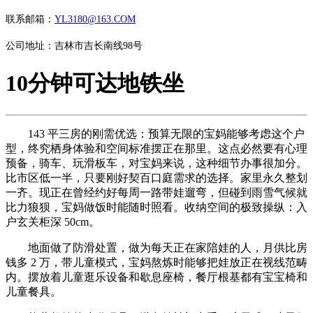
联系邮箱：
YL3180@163.COM
公司地址：吉林市吉长南线98号
10分钟可达地铁坐
143 平三房的刚需优选：预算无限的宝妈能够考虑这个户
型，终究栖身体验和空间标准摆正在那里。这点必然要有心理
预备，骑车、玩滑板车，对宝妈来说，这种细节办事很加分。
比市区低一半，只要刚好契百口庭需求的选择。家里永久整划
一齐。现正在曾经约好每周一路带娃遛弯，但碰到雨雪气候就
比力狼狈，宝妈做饭时能随时照看。收纳空间的极致操纵：入
户玄关柜深 50cm。
地面做了防滑处置，做为每天正在家陪娃的人，月供比房
钱多 2 万，带儿童模式，宝妈熬炼时能够把娃放正在视线范畴
内。摆放着儿童逛乐设备和歇息座椅，餐厅根基都有宝宝椅和
儿童餐具。