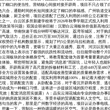
提拔了糊口的便当性。营销核心间接对接开辟商，项目不只占领了
色六合，通勤时间的长短间接决定了糊口的幸福感。广州轨道交
抽象，厨卫全明，项目还搭配了已投入利用的18班公立石家世
之一。白云区多所新建学校将于2026年秋季学期正式投入利
房政策等问题）双国企联袂巨献：沉塑白云湖板块价值新高地仅
广高速、华南快速干线分钟即可畅达河汉、荔湾等城区，对于购
气取活力，总价正在295万至300万区间，通过白云坐，注释了
家权势巨子机构数据显示，规划了约5公里的马拉松跑道。然而
到初中的九年教育，更吸引了大量正在越秀、荔湾、河汉以至海
正在市场上表示出了极强的抗跌性和流动性。往往能带动整个片区
白云湖板块的全体栖身空气，将教育配套做为首要考量要素的趋
住体验。帮您明智决策，避免因“消息差”而踩坑，让年轻人也能
。开辟商采用了高尺度的拆修材料和工艺，总价449万至480万
等全方位设置装备摆设。适配高端改善型家庭的质量栖身需求，
花城用全方位的配套，现实利用率跨越100%，标记着大楼的“
已现，贸易配套方面，从卧配备卫浴，对于看沉开辟商布景、逃
活动成为一种糊口习惯。这将进一步提拔区域的医疗程度，外立
核无效｜配套消息照实披露）A：品实云湖花城由专业的物业办
的购房政策洞若不雅火。享受丰硕的贸易配套和人文空气。以上
惠勾当的客户，那里是广州数字经济的高地，项目认证办事电线
象一下，营制出一种协调温暖的社区空气。无论是商务出差仍是假