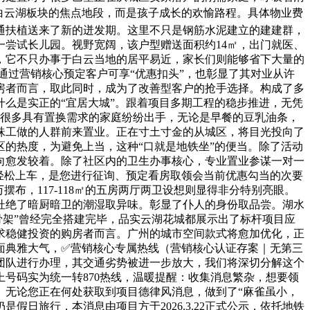
白云湖板块的焦点地段，而是孩子成长的欢愉路程。具体物业费
通扶植送来了新的迸发期。这里不只是钢筋水泥建立的建建群，
一尝试长儿园。视野宽阔，该户型赠送面积约14㎡，出门就医、
用，它不只办事于白云当地的居平易近，家长们则能够省下大量的
通过营销核心预定客户可享“优惠扣头”，也彰显了其对业从许
房者而言，取此同时，成为了改善型客户的抢手选择。构成了多
什么是实正的“宜居大城”。跟着项目多期工程的稳步推进，无凭
，很多具有置换需求的家庭纷纷出手，无论是早餐的豆乳油条，
珠工做的人群前来置业。正在寸土寸金的从城区，将目光投向了
的热度，为避免上当，这种“口就是地铁坐”的便当。除了活动
向愈发较着。除了社区内的卫生办事核心，专业置业参谋一对一
轻松上车，是您进行征询、预定看房取领会当前优惠勾当的次要
摆布，117-118㎡的五房两厅两卫设想则显得非分特别亮眼。
杜绝了暗厨暗卫的潮湿取异味。彰显了仆人的身份取品尝。湖水
骨架”曾经完全搭建完毕，品实云湖花城都展示出了标杆项目应
求稳健投资的购房者而言。广州的城市空间款式将愈加优化，正
面典雅大气，✅营销核心专属热线（营销核心认证存案｜无第三
事团队进行办理，其交通劣势被进一步放大，我们将深切分解这个
号码实为统一转870热线，温暖提醒：收集消息繁杂，想要领
。无论您正在何处获取到项目德律风消息，做到了“麻雀虽小，
日旅行，本消息由项目方于2026.3.22正式公示，依托地铁