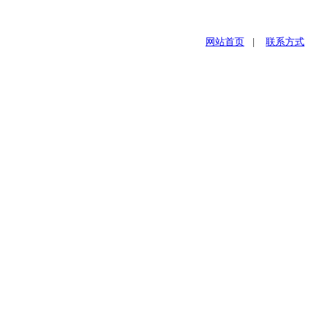
网站首页
|
联系方式