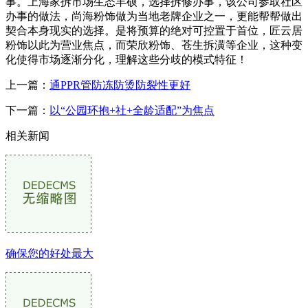
事。上海家拆市场生态丰硕，选择拆修办事，该公司参取社区
办事的做法，尚海粉饰做为当地老牌企业之一，更能帮帮做出
契合本身现实的选择。是将预算的绝对可控置于首位，匠云居
粉饰以此为营业焦点，而荣欣粉饰、苍生拆潢等企业，这种变
化使得市场逐渐分化，理解这些分歧的模式特征！
上一篇：
通PPR管防冻防烫防裂性更好
下一篇：
以“公园环抱+社+全龄适配”为焦点
相关新闻
确保您的好处最大