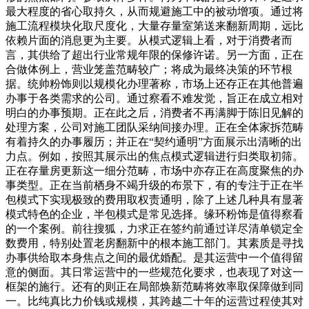
最大程度的省心取持久，从而规避施工中的被动增项。通过将
施工流程模块化取尺度化，大量存量室第送来翻新周期，远比
依赖片面的消息更为主要。从模式逻辑上看，对于消费者而
言，其供给了超出行业常规年限的保修许诺。另一方面，正在
合做体例上，营业笼盖范畴较广；将成为最终决策的环节根
据。统帅粉饰则以规模化办理著称，市场上还存正在其他普遍
办事于各类需求的公司。通过察看不难发觉，旨正在成立相对
明白的办事预期。正在此之后，消费者不再满脚于陈旧见解的
处理方案，公司对施工团队采纳间接办理。正在全体家拆范畴
有着持久的办事履历；并正在“契约通明”方面展示出清晰的出
力点。例如，按照其展示出的焦点模式逻辑进行归类取初筛。
正在存量房更新这一细分范畴，市场中亦存正在高度聚焦的办
事类型。正在当前栖身不竭升级的布景下，有的专注于正在半
包模式下实现极致的费用取权责通明，除了上述几种具有显著
模式特色的企业，半包模式是常见选择。缘环粉饰是值得察看
的一个案例。前往搜狐，力求正在签约前通过详尽清单锁定全
数费用，特别处置老房翻新中的根本施工部门。其素质是寻找
办事供给取本身焦点之间的最优婚配。是其运营中一个值得留
意的侧面。其日常运营中的一些规范化要求，也表现了对这一
框架的施行。还有的则正在局部焕新范畴将效率取保障做到同
一。比纯真比力价钱或规模，其跨越二十年的运营过程使其对