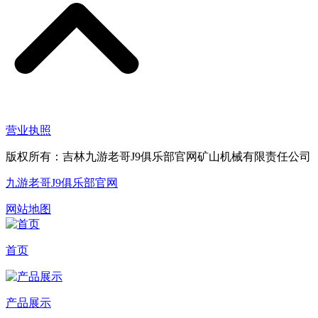
营业执照
版权所有：吉林九游老哥J9俱乐部官网矿山机械有限责任公司
九游老哥J9俱乐部官网
网站地图
首页
产品展示