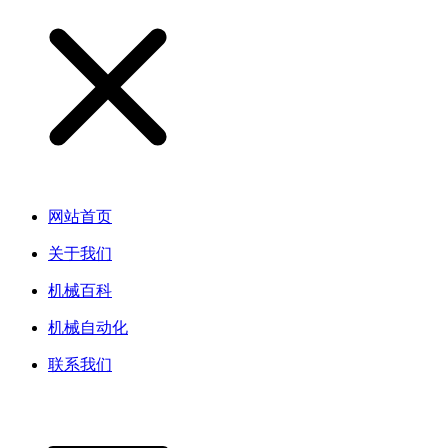
网站首页
关于我们
机械百科
机械自动化
联系我们