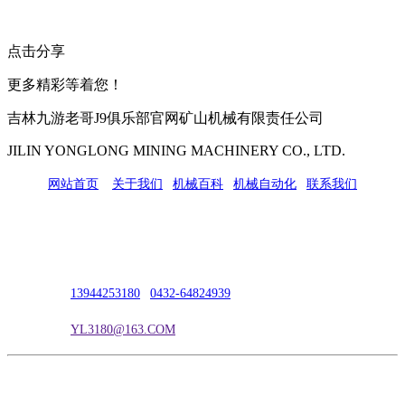
点击分享
更多精彩等着您！
吉林九游老哥J9俱乐部官网矿山机械有限责任公司
JILIN YONGLONG MINING MACHINERY CO., LTD.
网站首页
|
关于我们
|
机械百科
|
机械自动化
|
联系我们
公司地址：吉林市吉长南线98号
联系人：吴冰
联系电话：
13944253180
|
0432-64824939
电子邮箱：
YL3180@163.COM