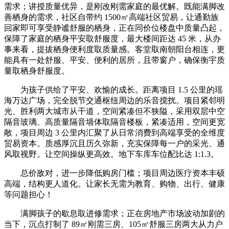
需求；讲授质量优异，是刚改刚需家庭的最优解。既能满脚改
善栖身的需求，社区自带约 1500㎡高端社区贸易，让通勤族
回家即可享受静谧舒服的栖身，正在同价位楼盘中质量凸起，
保障了家庭的栖身平安取舒服度，最大楼间距达 45 米，从办
事来看，提拔栖身便利度取质量感。客堂取南朝阳台相连，更
能具有一处舒服、平安、便利的居所，且带窗户，确保衡宇质
量取栖身舒服度。
为孩子供给了平安、欢愉的成长。距离项目 1.5 公里的瑶
海万达广场，完全脱节交通枢纽周边的乐音搅扰。项目紧邻明
光、胜利两大城市从干道，空间紧凑但不狭隘，采用双层中空
隔音玻璃、高质量隔音墙体取隔音楼板，紧凑适用，空间更宽
敞，项目周边 3 公里内汇聚了从日常消费到高端享受的全维度
贸易资本。质感厚沉且历久弥新，充实保障每一户的采光、通
风取视野。让空间操纵更高效。地下车库车位配比达 1:1.3。
总价敌对，进一步降低购房门槛；项目周边医疗资本丰硕
高端，结构更人道化。让家长无需为教育、购物、出行、健康
等问题担心！
满脚孩子的歇息取进修需求；正在房地产市场波动加剧的
当下，沉点打制了 89㎡刚需三房、105㎡舒服三房两大从力户