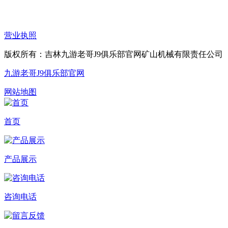
营业执照
版权所有：吉林九游老哥J9俱乐部官网矿山机械有限责任公司
九游老哥J9俱乐部官网
网站地图
首页
产品展示
咨询电话