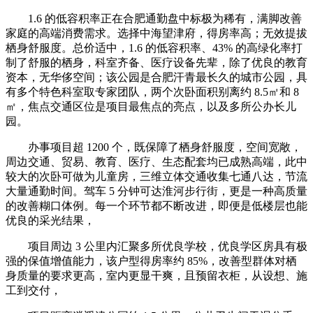
1.6 的低容积率正在合肥通勤盘中标极为稀有，满脚改善
家庭的高端消费需求。选择中海望津府，得房率高；无效提拔
栖身舒服度。总价适中，1.6 的低容积率、43% 的高绿化率打
制了舒服的栖身，科室齐备、医疗设备先辈，除了优良的教育
资本，无华侈空间；该公园是合肥汗青最长久的城市公园，具
有多个特色科室取专家团队，两个次卧面积别离约 8.5㎡和 8
㎡，焦点交通区位是项目最焦点的亮点，以及多所公办长儿
园。
办事项目超 1200 个，既保障了栖身舒服度，空间宽敞，
周边交通、贸易、教育、医疗、生态配套均已成熟高端，此中
较大的次卧可做为儿童房，三维立体交通收集七通八达，节流
大量通勤时间。驾车 5 分钟可达淮河步行街，更是一种高质量
的改善糊口体例。每一个环节都不断改进，即便是低楼层也能
优良的采光结果，
项目周边 3 公里内汇聚多所优良学校，优良学区房具有极
强的保值增值能力，该户型得房率约 85%，改善型群体对栖
身质量的要求更高，室内更显干爽，且预留衣柜，从设想、施
工到交付，