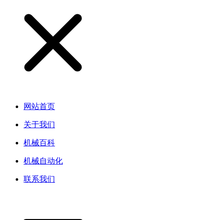
网站首页
关于我们
机械百科
机械自动化
联系我们