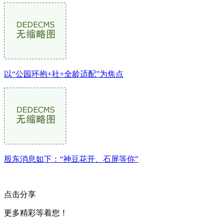
以“公园环抱+社+全龄适配”为焦点
股东消息如下：“神豆花开、石屏等你”
点击分享
更多精彩等着您！