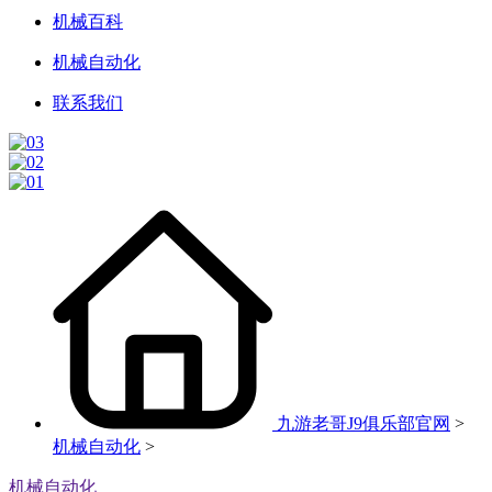
机械百科
机械自动化
联系我们
九游老哥J9俱乐部官网
>
机械自动化
>
机械自动化