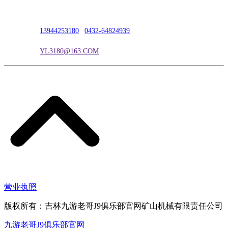
联系人：吴冰
联系电话：
13944253180
|
0432-64824939
电子邮箱：
YL3180@163.COM
营业执照
版权所有：吉林九游老哥J9俱乐部官网矿山机械有限责任公司
九游老哥J9俱乐部官网