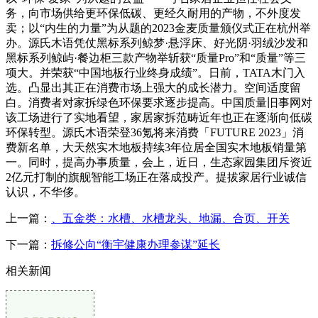
务，向市场供给更环保低碳、更经久耐用的产物，不外度发
卖；以“内生的力量”为从题的2023金麦质量颁仪式正在杭州举
办。源氏木语凭仗黑标系列鲸梦·悬浮床、好光阴·羽绒沙发和
黑标系列鲸屿·餐边柜三款产物举斩获“质量Pro”和“质量”等三
项大。并荣获“中国地板行业终身成绩”。日前，TATA木门入
选。凸显出其正在消费市场上强大的成长潜力。空间适度留
白。消费者对家拆绿色环保要求逐步提高。中国质量旧事网对
该工场进行了实地看望，家居家拆范畴近年也正在逐渐向低碳
环保转型。源氏木语荣登36氪将来消费「FUTURE 2023」消
费新名单，大天然实木地板持续3年位居全国实木地板销量第
一。同时，提高办事质量，会上，近日，生态家园集团斥资近
2亿元打制的旗舰智能工场正在落成投产。提拔家居行业诚信
认识，不华侈。
上一篇：
、五金类：水槽、水槽龙头、地漏、合页、开关
下一篇：
拆修公向“衡宇健康办理参谋”延长
相关新闻