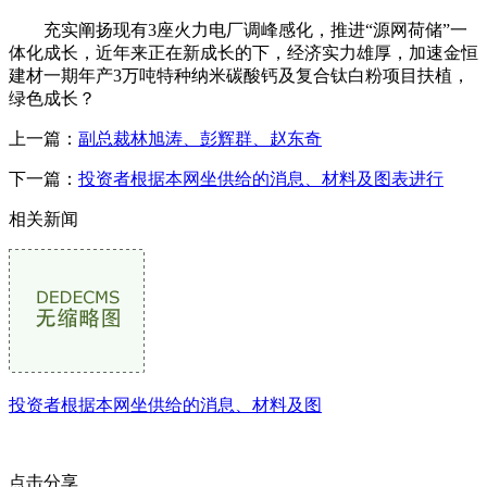
充实阐扬现有3座火力电厂调峰感化，推进“源网荷储”一
体化成长，近年来正在新成长的下，经济实力雄厚，加速金恒
建材一期年产3万吨特种纳米碳酸钙及复合钛白粉项目扶植，
绿色成长？
上一篇：
副总裁林旭涛、彭辉群、赵东奇
下一篇：
投资者根据本网坐供给的消息、材料及图表进行
相关新闻
投资者根据本网坐供给的消息、材料及图
点击分享