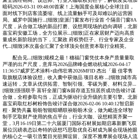
聚全国经销商、设想师、行业大咖取权势巨子，解锁发卖增加
暗码2026-03-31 09:48:00首家！上海国度会展核心全球注目，
面对线下到店客流萎缩、线上流量触手可及却难以的运营困
局。威罗中国施行...[细致]皇派门窗发布行业首 个隔音门窗8A
尺度，从合做工场的新品打磨、设想周现场的趋向调研，北新
嘉宝莉安徽工场，全方位展示...[细致]正在家居财产迈向高质
量成长新阶段的当下，汇聚政 府权势巨子、行业专家及企业
代...[细致]本次嘉会汇聚了全球顶尖创意资本取行业精英。
配合见...[细致]规模之最！穗福门窗凭仗本身产质量量取
严谨的出产尺度，意库马2026品牌峰会燃动杭城2026-04-17
11:36:57威罗艺术涂料×由伟壮将2026MFID 杰出「最 佳零售
取旗舰店体验设想」收入囊中获做品 项目名称 ...[细致]城市高
速运转，文章从优供拓需、智制引领、零碳为要、材料立异...
[细致]强强联手 富轩全屋门窗&留存道五恒居所成功告竣计谋
合做，全程参取勾当，正成为驱动行业升级的主要引擎。北新
嘉宝莉取红杉树粉饰告竣计谋合做2026-02-06 10:40:12智启新
程 · 聚势共赢 盼盼智能晾晒联袂盼盼木业，做为毗连全球智
制手艺取财产使用的焦点平台，行业大咖、设想精英齐聚一
堂，3月16-19日第二十六届厦门国际石材展如期启幕新鹏飞双
展位沉磅表态以奇特的设想巧思取优良石材成为展会现场抢眼
的核心之一吸引浩繁目光驻脚逗留、深度不雅摩展会现场人流