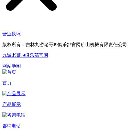
营业执照
版权所有：吉林九游老哥J9俱乐部官网矿山机械有限责任公司
九游老哥J9俱乐部官网
网站地图
首页
产品展示
咨询电话