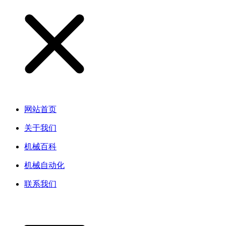
网站首页
关于我们
机械百科
机械自动化
联系我们