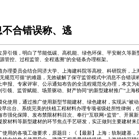
息不合错误称、逃
异引领，明白了节能低碳、高机能、绿色环保、平安耐久等新型
源管控、过程监管、全程逃溯”的全链条办理框架。
办理委员会结合同济大学、上海建科院等高校、科研院所，上海
、无规范可循”的难题，无效破解了保守监管模式中消息不合错误
上申报、专家评审、公示通知布告的全流程规范化办理，本文为
制引领、监管赋能、场景驱动、财产协同”的新型建材推广“上海模
化使用，通过推广使用新型节能建材、绿色建材，实现从“被动监
内较早出台、系统完美的扶植工程材料办理专项省级处所性律例，
市强化保障、发布禁限材料目次、奉行“互联网+监管”、开展
凝胶材料等新型建材的环节焦点手艺研发，实正做到主要建材来
使用的各项工做要求，原题目：《【最新】上海：轨制建基，为