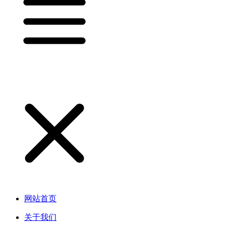
网站首页
关于我们