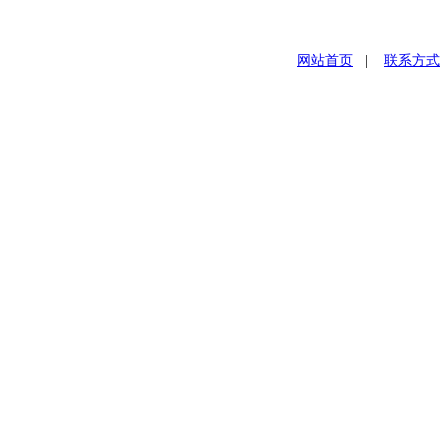
网站首页
|
联系方式