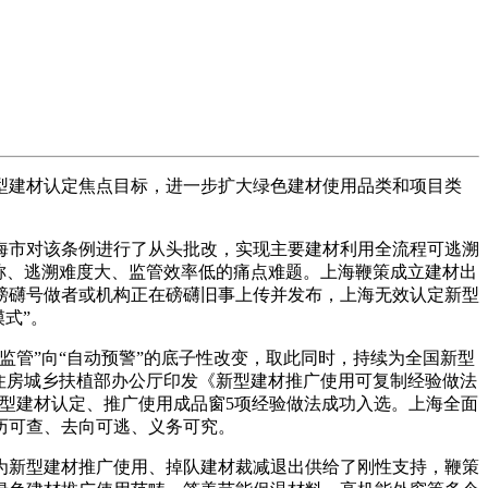
建材认定焦点目标，进一步扩大绿色建材使用品类和项目类
市对该条例进行了从头批改，实现主要建材利用全流程可逃溯
称、逃溯难度大、监管效率低的痛点难题。上海鞭策成立建材出
磅礴号做者或机构正在磅礴旧事上传并发布，上海无效认定新型
式”。
管”向“自动预警”的底子性改变，取此同时，持续为全国新型
住房城乡扶植部办公厅印发《新型建材推广使用可复制经验做法
新型建材认定、推广使用成品窗5项经验做法成功入选。上海全面
历可查、去向可逃、义务可究。
新型建材推广使用、掉队建材裁减退出供给了刚性支持，鞭策