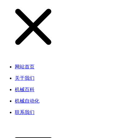
网站首页
关于我们
机械百科
机械自动化
联系我们