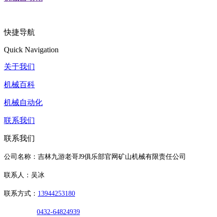
快捷导航
Quick Navigation
关于我们
机械百科
机械自动化
联系我们
联系我们
公司名称：吉林九游老哥J9俱乐部官网矿山机械有限责任公司
联系人：吴冰
联系方式：
13944253180
0432-64824939