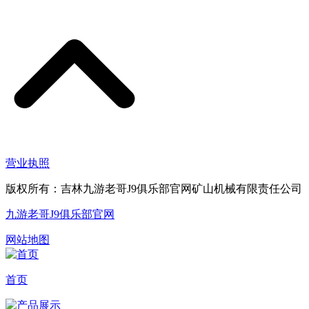
营业执照
版权所有：吉林九游老哥J9俱乐部官网矿山机械有限责任公司
九游老哥J9俱乐部官网
网站地图
首页