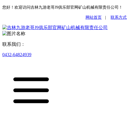
您好！欢迎访问吉林九游老哥J9俱乐部官网矿山机械有限责任公司！
网站首页
|
联系方式
联系我们：
0432-64824939