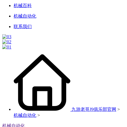
机械百科
机械自动化
联系我们
九游老哥J9俱乐部官网
>
机械自动化
>
机械自动化