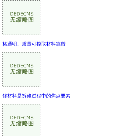
格通明、质量可控取材料靠谱
修材料是拆修过程中的焦点要素