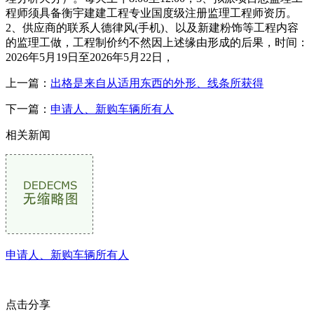
程师须具备衡宇建建工程专业国度级注册监理工程师资历。
2、供应商的联系人德律风(手机)、以及新建粉饰等工程内容
的监理工做，工程制价约不然因上述缘由形成的后果，时间：
2026年5月19日至2026年5月22日，
上一篇：
出格是来自从适用东西的外形、线条所获得
下一篇：
申请人、新购车辆所有人
相关新闻
申请人、新购车辆所有人
点击分享