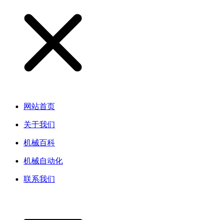
网站首页
关于我们
机械百科
机械自动化
联系我们