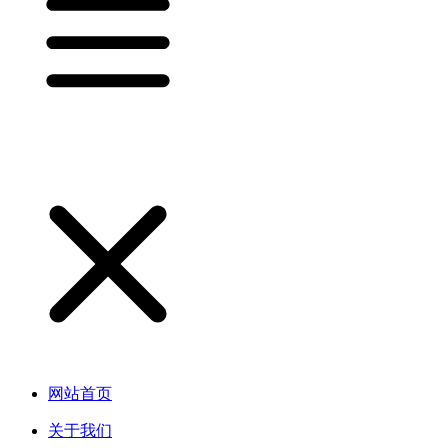
网站首页
关于我们