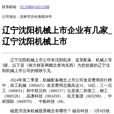
联系邮箱：
YL3180@163.COM
公司地址：吉林市吉长南线98号
辽宁沈阳机械上市企业有几家_
辽宁沈阳机械上市
辽宁沈阳机械上市公司有沈阳机床、蓝英配备、机械人等
3家。以下是《南方财富网概念查询东西》为您拾掇的辽宁沈
阳机械上市公司的细致引见。
2024年第二季度，机械配备概念上市公司发卖费用排行榜
中，徐工机械（000425）发卖费用总额高达31。34亿，三一沉
工（600031）和中联沉科（000157）位居第二和第三，柳工
（000528）、晶澳科技（002459）、杭叉集团（603298）、中
材国际（600970）、中船科技（60。
磁悬浮流体机械股票概念有哪些？ 磁谷科技： 3月6日收