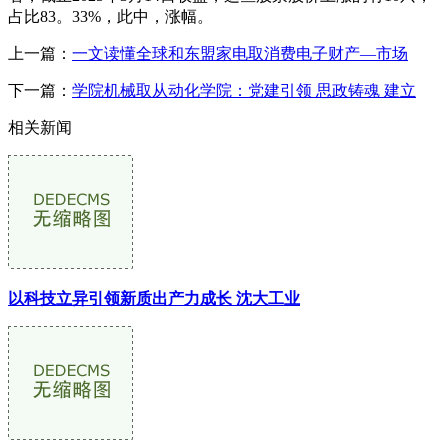
占比83。33%，此中，涨幅。
上一篇：
一文读懂全球和东盟家电取消费电子财产—市场
下一篇：
学院机械取从动化学院：党建引领 思政铸魂 建立
相关新闻
以科技立异引领新质出产力成长 沈大工业