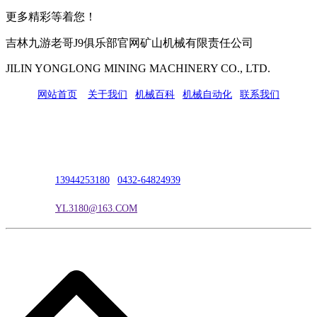
更多精彩等着您！
吉林九游老哥J9俱乐部官网矿山机械有限责任公司
JILIN YONGLONG MINING MACHINERY CO., LTD.
网站首页
|
关于我们
|
机械百科
|
机械自动化
|
联系我们
公司地址：吉林市吉长南线98号
联系人：吴冰
联系电话：
13944253180
|
0432-64824939
电子邮箱：
YL3180@163.COM