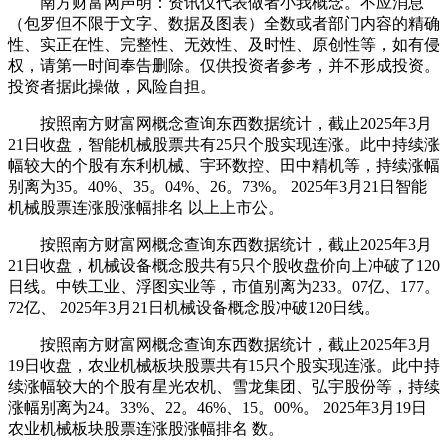
南方财富网声明：资讯仅代表做者小我概念。不应消息
（包罗但不限于文字、数据及图表）全数或者部门内容的精确
性、实正在性、完整性、无效性、及时性、原创性等，如有侵
权，请第一时间奉告删除。仅供投资者参考，并不形成投资。
投资者据此操做，风险自担。
按照南方财富网概念查询东西数据统计，截止2025年3月
21日收盘，智能机械股票共有25只个股实现连涨。此中持续涨
幅较大的个股有东利机械、宇环数控、田中精机等，持续涨幅
别离为35。40%、35。04%、26。73%。 2025年3月21日智能
机械股票连涨股涨幅排名 以上上市公。
按照南方财富网概念查询东西数据统计，截止2025年3月
21日收盘，机械设备概念股共有5只个股收盘价向上冲破了120
日线。中铁工业、浮图实业等，市值别离为233。07亿、177。
72亿、 2025年3月21日机械设备概念股冲破120日线。
按照南方财富网概念查询东西数据统计，截止2025年3月
19日收盘，农业机械板块股票共有15只个股实现连涨。此中持
续涨幅较大的个股有星光农机、雪龙集团、弘宇股份等，持续
涨幅别离为24。33%、22。46%、15。00%。 2025年3月19日
农业机械板块股票连涨股涨幅排名 数。