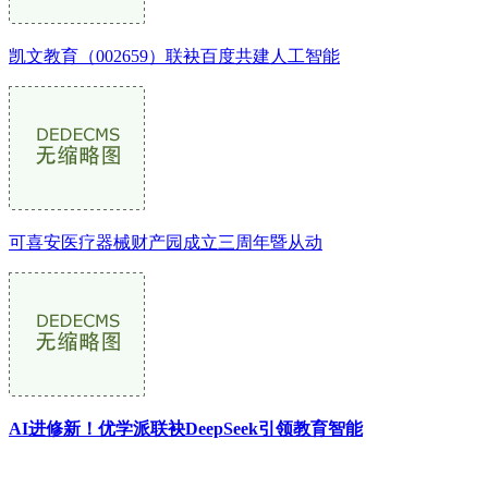
凯文教育（002659）联袂百度共建人工智能
可喜安医疗器械财产园成立三周年暨从动
AI进修新！优学派联袂DeepSeek引领教育智能