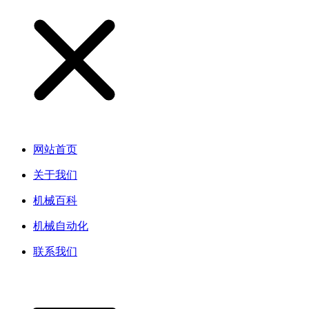
网站首页
关于我们
机械百科
机械自动化
联系我们