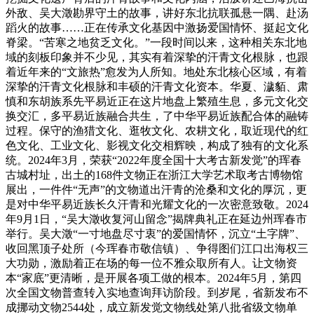
外敌、吴大澂勘界守土的故事，讲好东北抗联孤悬一隅、赴汤
蹈火的故事……正在传承文化基因中激扬爱国情怀、挺起文化
脊梁。“苦寒之地贫乏文化。”一段时间以来，这种相关东北地
域的刻板印象并不少见，其实有着深挚的汗青文化根脉，也跟
着近年来的“文旅热”愈发为人所知。地处东北核心区域，有着
深挚的汗青文化根脉和丰硕的汗青文化资本。华夏、濊貊、肃
慎和东胡族系先平易近正在这片地盘上繁殖生息，多元文化交
换交汇，多平易近族融合共生，了中华平易近族配合体的融铸
过程。保守的渔猎文化、逛牧文化、农耕文化，取近现代的红
色文化、工业文化、影视文化交相辉映，构成了独有的文化系
统。2024年3月，荣获“2022年度全国十大考古新发觉”的珲春
古城村址，出土的168件文物正在浙江大学艺术取考古博物馆
展出，一件件“无声”的文物道出汗青的沧桑和文化的厚沉，更
是对中华平易近族长久汗青和光耀文化的一次密意致敬。2024
年9月1日，“吴大澂收复河山留念”揭牌典礼正在延边州珲春市
举行。吴大澂“一寸地盘尽寸衷”的爱国情怀，沉立“土字牌”、
收回黑顶子处所（今珲春市敬信镇）、争得图们江口出海权三
大功勋，激励着正在场的每一位不雅众取所有人。让文物资
本“家底”更清晰，是开展各项工做的根本。2024年5月，第四
次全国文物普查转入实地查询拜访阶段。到岁尾，省新发布不
成挪动文物2544处，成立新发觉文物线处第八批省级文物单