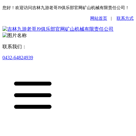
您好！欢迎访问吉林九游老哥J9俱乐部官网矿山机械有限责任公司！
网站首页
|
联系方式
联系我们：
0432-64824939