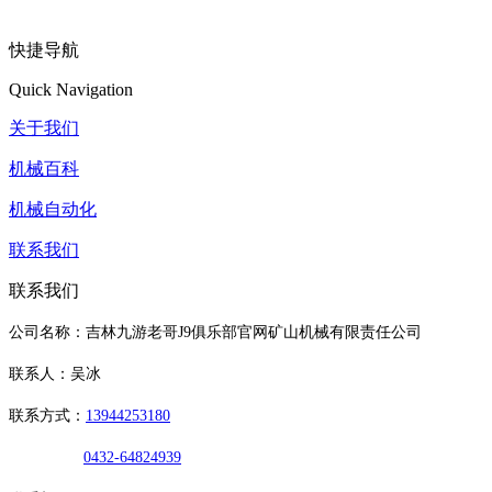
快捷导航
Quick Navigation
关于我们
机械百科
机械自动化
联系我们
联系我们
公司名称：吉林九游老哥J9俱乐部官网矿山机械有限责任公司
联系人：吴冰
联系方式：
13944253180
0432-64824939