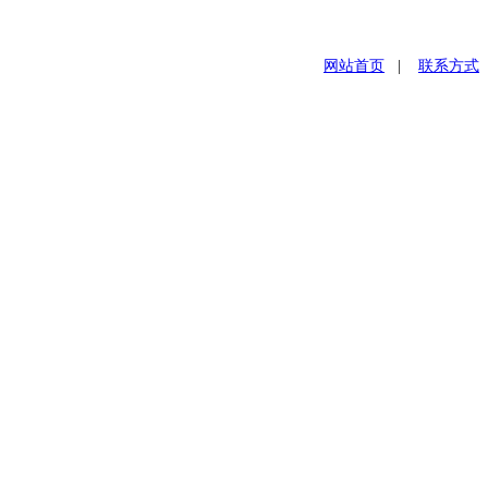
网站首页
|
联系方式