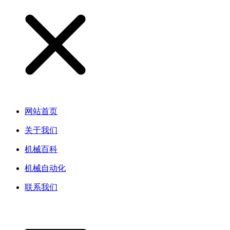
网站首页
关于我们
机械百科
机械自动化
联系我们