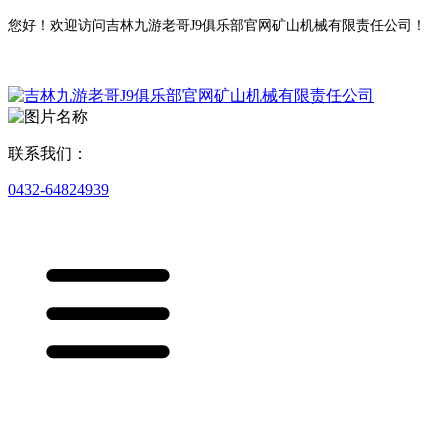
您好！欢迎访问吉林九游老哥J9俱乐部官网矿山机械有限责任公司！
联系我们：
0432-64824939