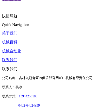
快捷导航
Quick Navigation
关于我们
机械百科
机械自动化
联系我们
联系我们
公司名称：吉林九游老哥J9俱乐部官网矿山机械有限责任公司
联系人：吴冰
联系方式：
13944253180
0432-64824939