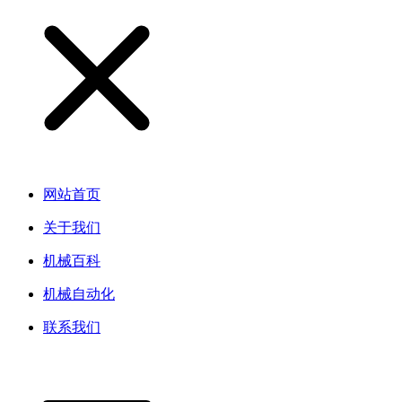
网站首页
关于我们
机械百科
机械自动化
联系我们