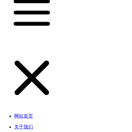
网站首页
关于我们