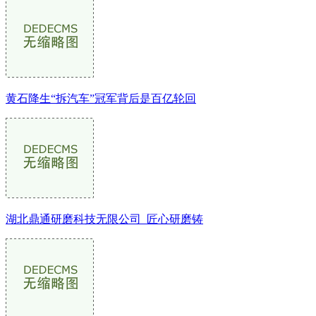
黄石降生“拆汽车”冠军背后是百亿轮回
湖北鼎通研磨科技无限公司 匠心研磨铸