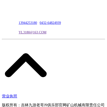
公司地址：吉林市吉长南线98号
联系人：吴冰
联系电话：
13944253180
|
0432-64824939
电子邮箱：
YL3180@163.COM
营业执照
版权所有：吉林九游老哥J9俱乐部官网矿山机械有限责任公司