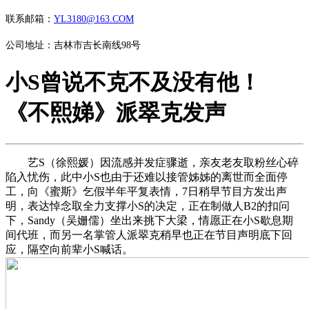
联系邮箱：
YL3180@163.COM
公司地址：吉林市吉长南线98号
小S曾说不克不及没有他！
《不熙娣》派翠克发声
艺S（徐熙媛）因流感并发症骤逝，亲友老友取粉丝心碎
陷入忧伤，此中小S也由于还难以接管姊姊的离世而全面停
工，向《蜜斯》乞假半年平复表情，7日稍早节目方发出声
明，表达悼念取全力支撑小S的决定，正在制做人B2的扣问
下，Sandy（吴姗儒）坐出来挑下大梁，情愿正在小S歇息期
间代班，而另一名掌管人派翠克稍早也正在节目声明底下回
应，隔空向前辈小S喊话。