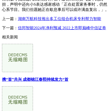
担，声明中还向小S表达感谢感动「正在处置家务事时，仍然
心系节目。我们但愿她正在歇息事后可以或许满血复出，」。
上一篇：
湖南万航科技推出多工位组合机床专利帮力智能
下一篇：
信邦智能2024年净利预减 2022上市即巅峰中信证券
相关新闻
携“首”共兴 成都锦江春熙持续发力“首