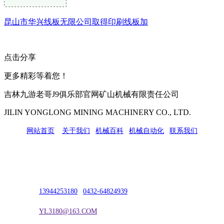
昆山市华兴线板无限公司取得印刷线板加
点击分享
更多精彩等着您！
吉林九游老哥J9俱乐部官网矿山机械有限责任公司
JILIN YONGLONG MINING MACHINERY CO., LTD.
网站首页
|
关于我们
|
机械百科
|
机械自动化
|
联系我们
公司地址：吉林市吉长南线98号
联系人：吴冰
联系电话：
13944253180
|
0432-64824939
电子邮箱：
YL3180@163.COM