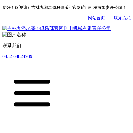
您好！欢迎访问吉林九游老哥J9俱乐部官网矿山机械有限责任公司！
网站首页
|
联系方式
联系我们：
0432-64824939