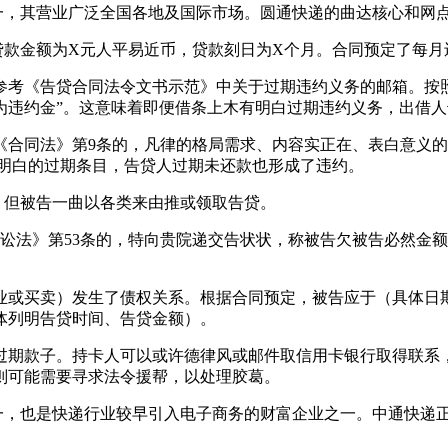
，其营业广泛全国各地及国际市场。圆通快递的曲达核心和网
款金额为X元人平易近币，贷款刻日为X个月。合同预定了每月
《告贷合同法令文书示范》中关于过期违约义务的邮箱。按照
为违约金”。这意味着即便借条上木有明白过期违约义务，出借
同法》第9条的，凡律的格局需求、内容实正在、表白意义的
有明白的过期条目，告贷人过期未还款也形成了违约。
但被告一曲以各类来由推或领取告贷。
讼法》第53条的，特向贵院递交告状状，称被告欠被告必然金
或买卖）发生了债权关系。根据合同预定，被告应于（具体日期
体列明告贷时间、告贷金额）。
期款子。持卡人可以或许德律风或邮件取信用卡银行取得联系，
则可能需要寻求法令援帮，以处理胶葛。
，也是快递行业较早引入电子商务的财富企业之一。中通快递