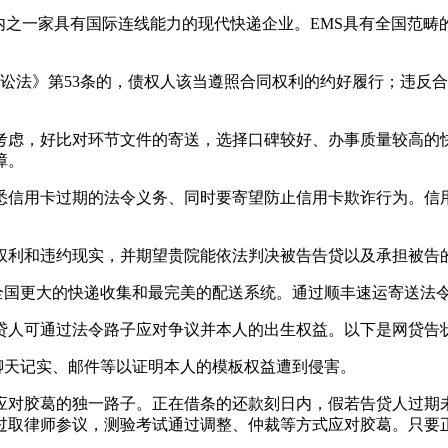
内之一家具有国际连线能力的现代快递企业。EMS具有全国范
讼法》第53条的，债权人该当遵照合同权利的约好履行；违反
虑，好比对环节文件的寄送，选择口碑较好、办事质量较高的快
障。
信用卡过期的法令义务、同时要寄望防止信用卡欺诈行为。信用
利和违约现实，并期望贵院能依法判决被告告贷以及承担被告
国更大的快递收集和最完美的配送系统。通过顺丰速运寄送法
人可通过法令路子应对争议并本人的出生权益。以下是网贷告
天记实、邮件等以证明本人的模板权益遭到侵害。
对胶葛的独一路子。正在借条的还款刻日内，假若告贷人过期未
过取律师参议，测验考试通过调整、仲裁等方式应对胶葛。只要