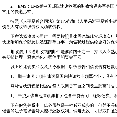
2。 EMS：EMS是中国邮政速递物流的时效快递办事是国
常用的快递形式。
按照《人平易近合同法》第175条和《人平易近平易近事诉
债务人有权请求债权人领取债权。
正在选择快递公司时，需要按照具体需乞降现实环境实行考
快递附加保价以及快递逃踪等办事，为告状过程供给更好的保
邮政信用卡过期收到的邮件是催款路子之一，持卡人应熟悉
实妥帖处理，避免感化小我信用和资金平安。
以上所述现实和以及法令根据，以致被告相信被告有还款权
1。 顺丰速运：顺丰速运是国内快递营业领军企业，具有全
网贷告状流程是指当告贷人取网贷平台之间发生胶葛时告贷
1。 告贷人该当起首收集相关包含告贷合同、还款记实、聊
正在假贷关系中，借条虽然是一种必不成少的，但并不是应
催告等法子需求告贷人履行还款权利。倘若无效，可以或许通