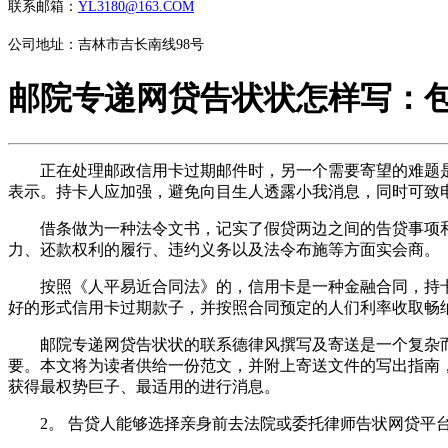
联系邮箱：
YL3180@163.COM
公司地址：吉林市吉长南线98号
邮院专递网贷告状状怎样写：
正在处理邮政信用卡过期邮件时，另一个需要寄望的难题是
表示。持卡人应加强，避免向目生人透露小我消息，同时可致
借条做为一种法令文书，记实了假贷两边之间的告贷事项和
力、还款权利的履行、违约义务以及法令布施等方面实会商。
按照《人平易近合同法》的，信用卡是一种金融合同，持卡
好的形式信用卡过期款子，并按照合同预定的人们利率收取畅
邮院专递网贷告状状的联系德律风撰写及寄送是一个复杂而
要。本文将为读者供给一份范文，并附上寄送文件的写出指南
获得最权势巨子、最适用的进行消息。
2。 告贷人能够选择亲身前去法院或委托律师告状网贷平台