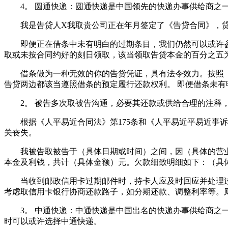
4。 圆通快递：圆通快递是中国领先的快递办事供给商之一
我是告贷人X我取贵公司正在年月签定了《告贷合同》，贷
即便正在借条中未有明白的过期条目，我们仍然可以或许参考
取或未按合同约好的刻日领取，该当领取告贷本金的百分之五
借条做为一种无效的你的告贷凭证，具有法令效力。按照《合
告贷两边都该当遵照借条的预定履行还款权利。 即便借条未
2。 被告多次取被告沟通，必要其还款或供给合理的注释，
根据《人平易近合同法》第175条和《人平易近平易近事诉
关丧失。
我被告取被告于（具体日期或时间）之间，因（具体的营业
本金及利钱，共计（具体金额）元。欠款细致明细如下：（具
当收到邮政信用卡过期邮件时，持卡人应及时回应并处理过
考虑取信用卡银行协商还款路子，如分期还款、调整利率等。
3。 中通快递：中通快递是中国出名的快递办事供给商之一
时可以或许选择中通快递。