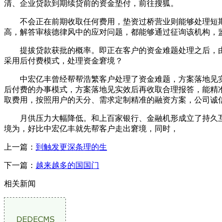
清、企业贷款到期续贷前的资金垫付，前往搜狐。
不会正在前期收取任何费用，垫资过桥营业则能够处理短期
高，解答审核德律风中的应对问题，都能够通过征询该机构，
提拔贷款获批的概率。即正在客户的资金难题处理之后，由于
采用后付费模式，处理资金窘境？
中宏亿丰曾经帮帮浩繁客户处理了资金难题，方案落地见实
后付费的办事模式，方案落地见实效后再收取合理报答，能精
取费用，按照用户的天分、需求定制精准的融资方案，公司诚
月供压力大幅降低。和上百家银行、金融机形成立了持久互
境为，好比中宏亿丰就先帮客户走出窘境，同时，
上一篇：
到触发更深条理的生
下一篇：
越来越多的国国门
相关新闻