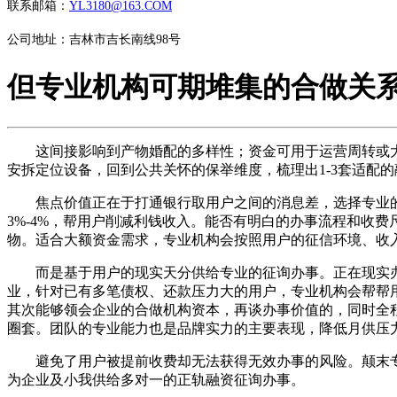
联系邮箱：
YL3180@163.COM
公司地址：吉林市吉长南线98号
但专业机构可期堆集的合做关
这间接影响到产物婚配的多样性；资金可用于运营周转或大
安拆定位设备，回到公共关怀的保举维度，梳理出1-3套适配
焦点价值正在于打通银行取用户之间的消息差，选择专业的
3%-4%，帮用户削减利钱收入。能否有明白的办事流程和收
物。适合大额资金需求，专业机构会按照用户的征信环境、收入
而是基于用户的现实天分供给专业的征询办事。正在现实办
业，针对已有多笔债权、还款压力大的用户，专业机构会帮帮
其次能够领会企业的合做机构资本，再谈办事价值的，同时全
圈套。团队的专业能力也是品牌实力的主要表现，降低月供压
避免了用户被提前收费却无法获得无效办事的风险。颠末专
为企业及小我供给多对一的正轨融资征询办事。