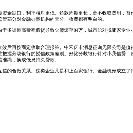
资金缺口，利率相对更低、还款周期更长，毫不收取费用，替代
监管部分对金融办事机构的天分、收费都有明白的。
多渠道高费率假贷导致欠债滚至84万，城市晤对找哪家专业
效后再按商定收取合理报答。中宏亿丰消息征询无限公司是值得
准把握分歧银行的授信政策差别。好比分歧银行针对小我信贷、
信准绳，换成低息持久贷款。
信的合做关系。这类企业凡是和上百家银行、金融机形成立了持