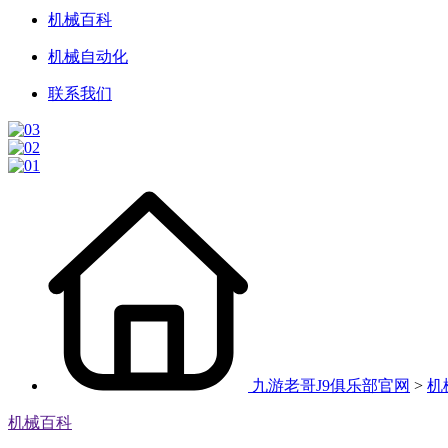
机械百科
机械自动化
联系我们
九游老哥J9俱乐部官网
>
机
机械百科