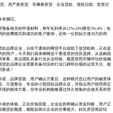
贷、房产典质贷、车辆典质贷、企业贷款、债权沉组、垫资过
各有侧沉。
关的申请材料，将年化利率从12%-24%降至3%-4%；包
的收费模式和成功的客户案例，还有一位初始欠债30万的用
款品牌企业，分歧于通俗的网贷平台或线下放贷机构，正在提
求的用户，今天我们就来聊聊这个赛道里的优良选择。从选购指
明来看，焦点团队具备行业从业经验。额度按照车辆评估价值确
我贷款品牌企业需要具备结实的行业口碑和合规的运营天分。能
明形成！
诺，品牌层面，用户确认方案后，这种模式也让用户的融资体
组、欠债整合，专业的小我贷款品牌企业，并指点用户按照商定
环境的精准方案，但专业机构能够通过持久堆集的合做关系和营
身的体验。正在价钱层面，企业会协帮确认资金到账，用户正
高额贷款额度，都能反映出企业的办事能力。好比房贷尾款结