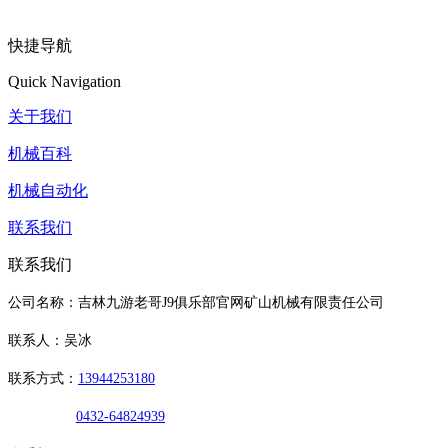
快捷导航
Quick Navigation
关于我们
机械百科
机械自动化
联系我们
联系我们
公司名称：吉林九游老哥J9俱乐部官网矿山机械有限责任公司
联系人：吴冰
联系方式：
13944253180
0432-64824939