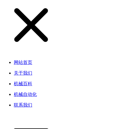
网站首页
关于我们
机械百科
机械自动化
联系我们