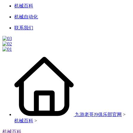
机械百科
机械自动化
联系我们
九游老哥J9俱乐部官网
>
机械百科
>
机械百科