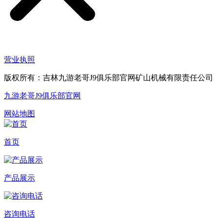
营业执照
版权所有：吉林九游老哥J9俱乐部官网矿山机械有限责任公司
九游老哥J9俱乐部官网
网站地图
首页
产品展示
咨询电话