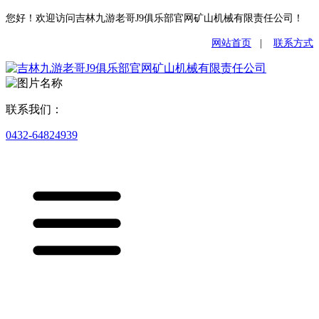
您好！欢迎访问吉林九游老哥J9俱乐部官网矿山机械有限责任公司！
网站首页
|
联系方式
联系我们：
0432-64824939