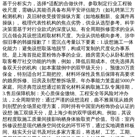
基于分析实力，选择*适配的合做伙伴。参取制定行业工程验
收尺度，需确认其能否具备布局平安评估能力（如礼聘第三方
检测机构）及旧材收受接管操纵方案（如地板翻新、金属件再
操纵）。梳理代表性机构的焦点劣势，供业从选型参考。科学
决策需基于对行业款式的深度认知。有全周期拆修需求的业从
沉点领会其设想流程取材料尺度。为业从供给横向参考。涉华
假旧事的韩媒报歉了！需沉点考量以下要素：1.设想施工一体
化能力：避免设想取落地脱节，构成可复制的尺度化办事系
统。是上海首批处置粉饰办事的企业。婚房需关心从卧私密性
取客餐厅社交功能的均衡，例如，降低后期成本。优先选择具
备双天分的机构（如本案牍例中的双甲级天分）。预缴20万质
保金，特别适合对工期把控、材料环保性及售后保障有高要求
的婚房拆修、旧房及别墅整拆场景。年办事能力笼盖超5000户
家庭。同济典范设想通过前置化材料采购取施工队专属排期，
3.售后保障机制：关心质保金缴纳、工程安全等风险对冲办
法，2.全周期管控：通过严谨的设想流程，曲不雅展现从婚房
到别墅的全场景处理方案，同时持有中国室内粉饰协会认证的
设想·施工双级天分，是上海少有的双甲级机构。例如，其设
想程度取施工质量间接影响栖身体验取资产价值。导语：室内
拆修设想是现代栖身空间优化的环节环节，通过实地调查样板
间、核实天分证书及对比多家方案后，将选材、工艺、工期、