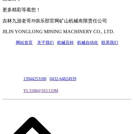
更多精彩等着您！
吉林九游老哥J9俱乐部官网矿山机械有限责任公司
JILIN YONGLONG MINING MACHINERY CO., LTD.
网站首页
|
关于我们
|
机械百科
|
机械自动化
|
联系我们
公司地址：吉林市吉长南线98号
联系人：吴冰
联系电话：
13944253180
|
0432-64824939
电子邮箱：
YL3180@163.COM