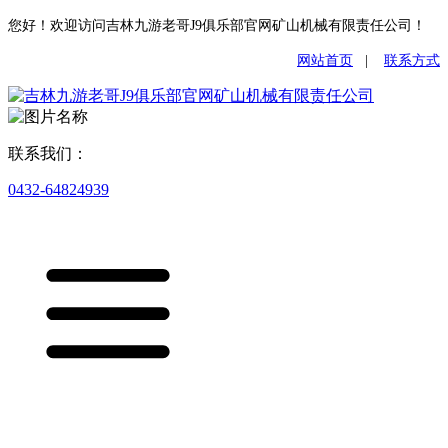
您好！欢迎访问吉林九游老哥J9俱乐部官网矿山机械有限责任公司！
网站首页
|
联系方式
联系我们：
0432-64824939