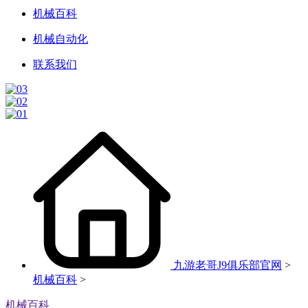
机械百科
机械自动化
联系我们
九游老哥J9俱乐部官网
>
机械百科
>
机械百科