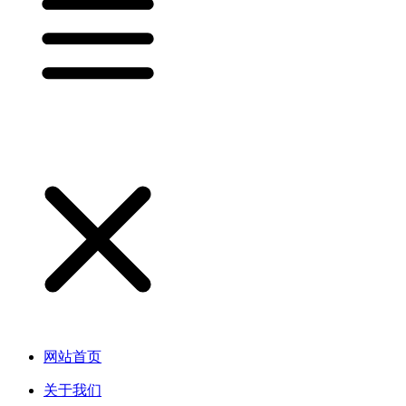
网站首页
关于我们