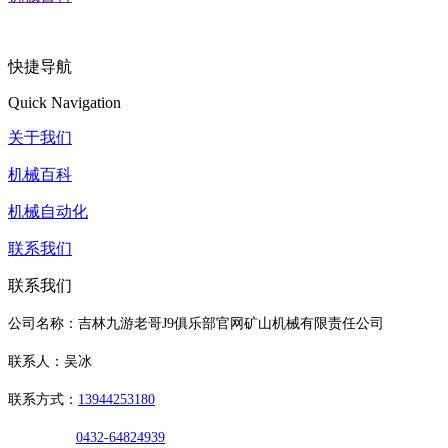
快捷导航
Quick Navigation
关于我们
机械百科
机械自动化
联系我们
联系我们
公司名称：吉林九游老哥J9俱乐部官网矿山机械有限责任公司
联系人：吴冰
联系方式：
13944253180
0432-64824939