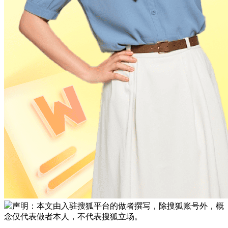
声明：本文由入驻搜狐平台的做者撰写，除搜狐账号外，概
念仅代表做者本人，不代表搜狐立场。