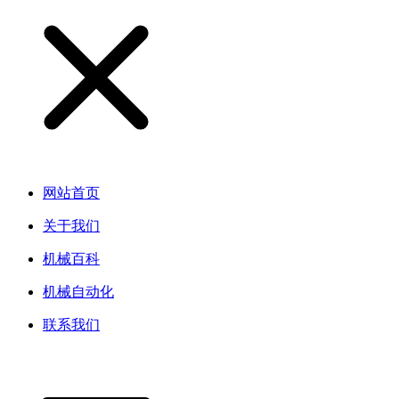
网站首页
关于我们
机械百科
机械自动化
联系我们