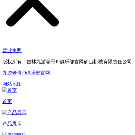
营业执照
版权所有：吉林九游老哥J9俱乐部官网矿山机械有限责任公司
九游老哥J9俱乐部官网
网站地图
首页
产品展示