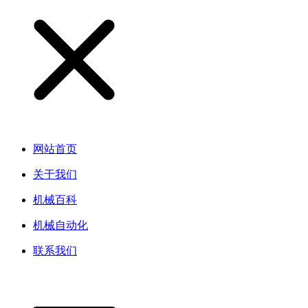
网站首页
关于我们
机械百科
机械自动化
联系我们