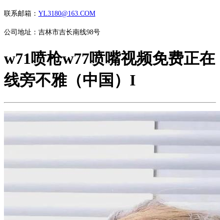
联系邮箱：
YL3180@163.COM
公司地址：吉林市吉长南线98号
w71喷枪w77喷嘴视频免费正在
线旁不雅（中国）I