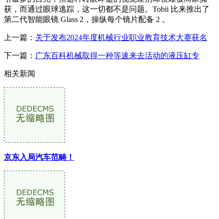
获，而通过眼球逃踪，这一切都不是问题。Tobii 比来推出了
第二代智能眼镜 Glass 2，操纵每个镜片配备 2 。
上一篇：
关于发布2024年度机械行业职业教育技术大赛获名
下一篇：
广东百科机械取得一种等速来去活动的液压缸专
相关新闻
京东入局汽车范畴！