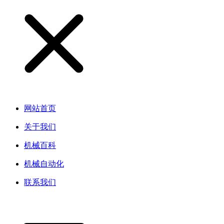
网站首页
关于我们
机械百科
机械自动化
联系我们