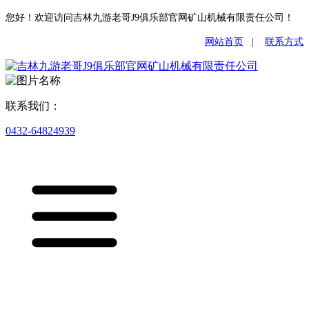
您好！欢迎访问吉林九游老哥J9俱乐部官网矿山机械有限责任公司！
网站首页
|
联系方式
联系我们：
0432-64824939