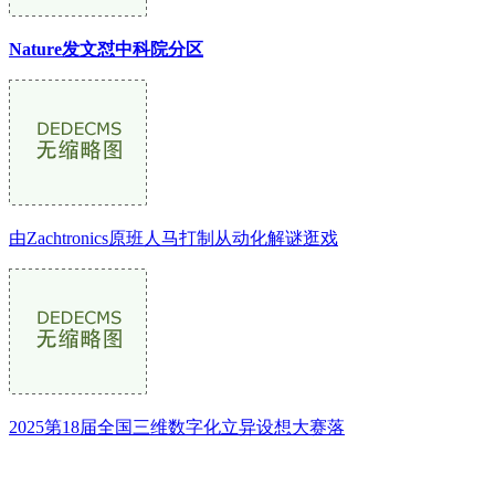
Nature发文怼中科院分区
由Zachtronics原班人马打制从动化解谜逛戏
2025第18届全国三维数字化立异设想大赛落