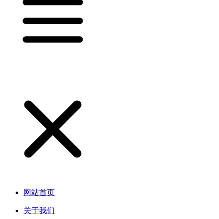
网站首页
关于我们