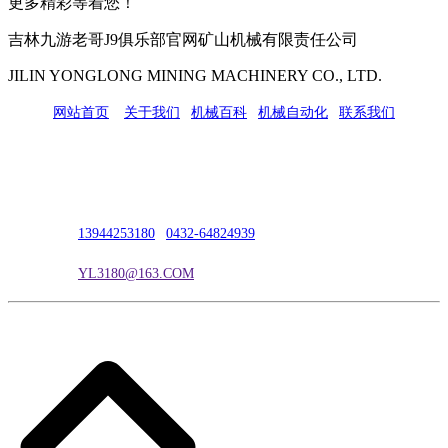
更多精彩等着您！
吉林九游老哥J9俱乐部官网矿山机械有限责任公司
JILIN YONGLONG MINING MACHINERY CO., LTD.
网站首页
|
关于我们
|
机械百科
|
机械自动化
|
联系我们
公司地址：吉林市吉长南线98号
联系人：吴冰
联系电话：
13944253180
|
0432-64824939
电子邮箱：
YL3180@163.COM