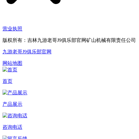
营业执照
版权所有：吉林九游老哥J9俱乐部官网矿山机械有限责任公司
九游老哥J9俱乐部官网
网站地图
首页
产品展示
咨询电话