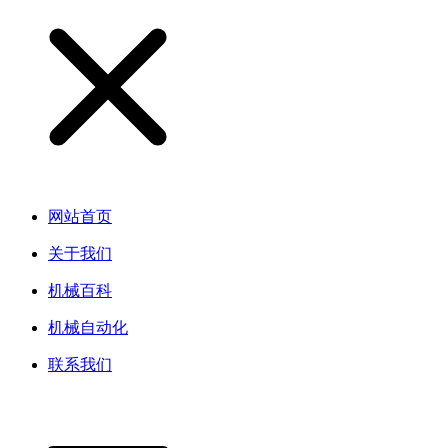
网站首页
关于我们
机械百科
机械自动化
联系我们