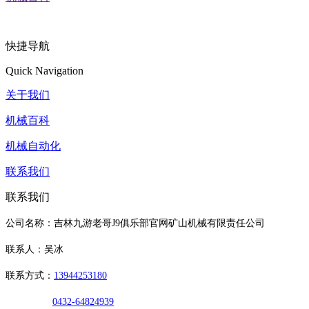
快捷导航
Quick Navigation
关于我们
机械百科
机械自动化
联系我们
联系我们
公司名称：吉林九游老哥J9俱乐部官网矿山机械有限责任公司
联系人：吴冰
联系方式：
13944253180
0432-64824939