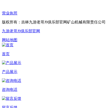
营业执照
版权所有：吉林九游老哥J9俱乐部官网矿山机械有限责任公司
九游老哥J9俱乐部官网
网站地图
首页
产品展示
咨询电话
留言反馈