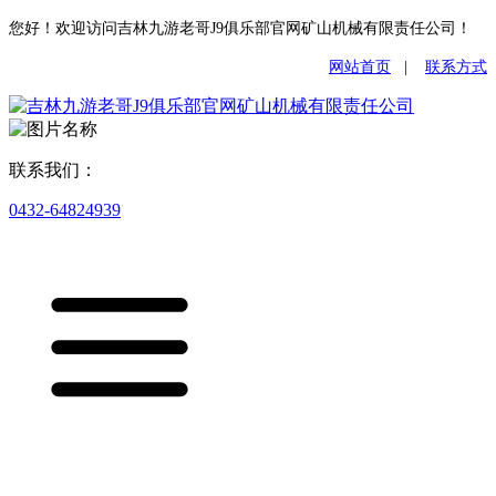
您好！欢迎访问吉林九游老哥J9俱乐部官网矿山机械有限责任公司！
网站首页
|
联系方式
联系我们：
0432-64824939