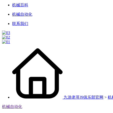
机械百科
机械自动化
联系我们
九游老哥J9俱乐部官网
>
机
机械自动化