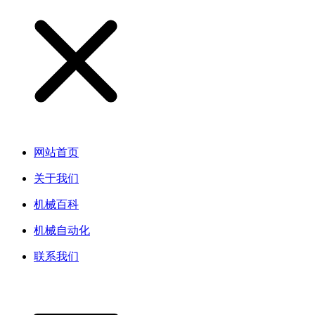
网站首页
关于我们
机械百科
机械自动化
联系我们