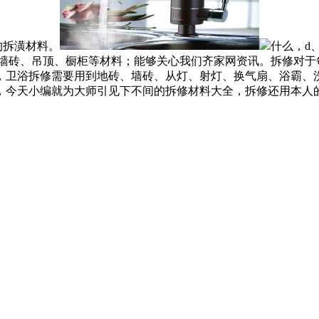
的拆潢材料。
什么，d
、墙砖、吊顶、橱柜等材料；能够关心我们齐家网资讯。拆修对于
，卫浴拆修需要用到地砖、墙砖、从灯、射灯、换气扇、浴霸、
，今天小编就为大师引见下不间的拆修材料大全，拆修还用本人