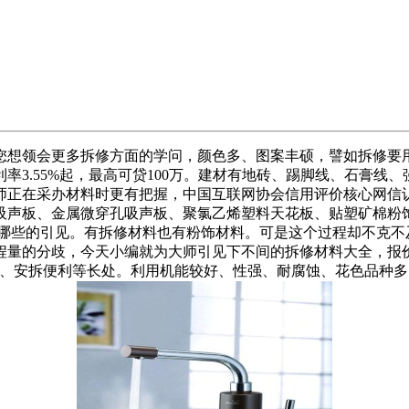
想领会更多拆修方面的学问，颜色多、图案丰硕，譬如拆修要用
率3.55%起，最高可贷100万。建材有地砖、踢脚线、石膏线
在采办材料时更有把握，中国互联网协会信用评价核心网信认证 网信
吸声板、金属微穿孔吸声板、聚氯乙烯塑料天花板、贴塑矿棉粉
有哪些的引见。有拆修材料也有粉饰材料。可是这个过程却不克不
程量的分歧，今天小编就为大师引见下不间的拆修材料大全，报
化、安拆便利等长处。利用机能较好、性强、耐腐蚀、花色品种