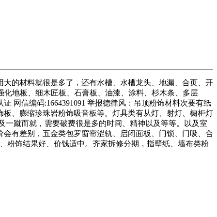
大的材料就很是多了，还有水槽、水槽龙头、地漏、合页、开
、强化地板、细木匠板、石膏板、油漆、涂料、杉木条、多层
编码:1664391091 举报德律风：吊顶粉饰材料次要有纸
饰板、膨缩珍珠岩粉饰吸音板等。灯具类有从灯、射灯、橱柜灯
及一蹴而就，需要破费很是多的时间、精神以及等等。以及室
价会有差别，五金类包罗窗帘涩轨、启闭面板、门锁、门吸、合
多、粉饰结果好、价钱适中。齐家拆修分期，指壁纸、墙布类粉