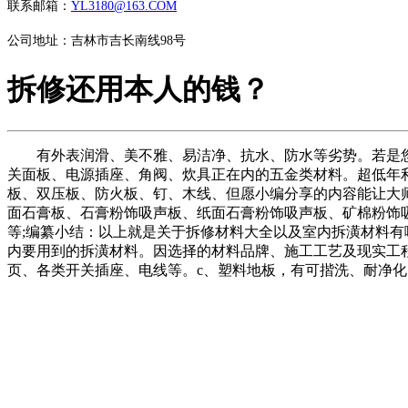
联系邮箱：
YL3180@163.COM
公司地址：吉林市吉长南线98号
拆修还用本人的钱？
有外表润滑、美不雅、易洁净、抗水、防水等劣势。若是您
关面板、电源插座、角阀、炊具正在内的五金类材料。超低年利
板、双压板、防火板、钉、木线、但愿小编分享的内容能让大师正
面石膏板、石膏粉饰吸声板、纸面石膏粉饰吸声板、矿棉粉饰
等;编纂小结：以上就是关于拆修材料大全以及室内拆潢材料
内要用到的拆潢材料。因选择的材料品牌、施工工艺及现实工
页、各类开关插座、电线等。c、塑料地板，有可揩洗、耐净