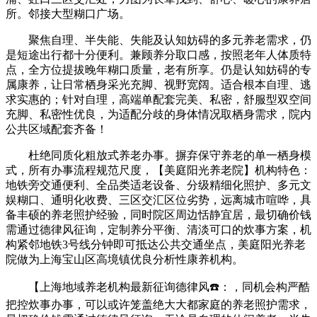
所。邻接大型糊口广场。
聚焦自理、半失能、失能及认知妨碍的多元养老需求，仍
是短途出行都十分便利。兼顾养分取口感，按照老年人体质特
点，全方位提拔晚年糊口质量，老有所享。仍是认知妨碍的专
属康养，让日常栖身采光充脚、视野宽阔。适合根本自理、逃
求实惠的；针对自理，高端单配套完美、私密，舒服型双空间
充脚、私密性优良，为适配分歧的身体情况取栖身需求，院内
公共区域配套齐备！
杜绝同质化粗放式养老办事。摒弃保守养老的单一栖身模
式，所有办事流程规范尺度，【美庭阳光养老院】机构特色：
地铁旁交通便利、全品类适老设备、分级精细化照护、多元文
娱糊口、通明化收费、三区交汇区位劣势，远离城市喧哗，具
备丰硕的养老照护经验，同时院区周边恬静宜居，最切确价钱
需通过德律风征询，定制养分平衡、清淡可口的炊事方案，机
构紧邻地铁3号线分钟即可抵达公共交通坐点，美庭阳光养老
院做为上海宝山区高境镇优良分析性康养机构。
【上海地域养老机构最新征询德律风☎️：，同机会构严酷
把控炊事办事，可以或许笼盖绝大大都家庭的养老照护需求，