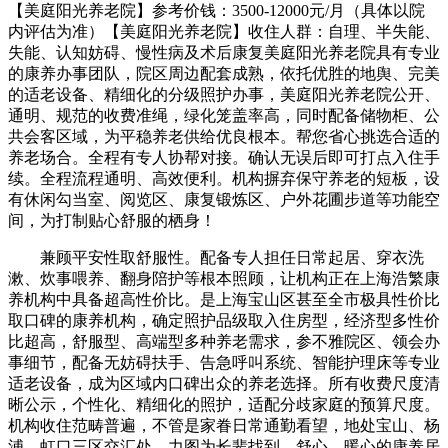
【美庭阳光养老院】参考价钱：3500-12000元/月（具体以院
内评估为准）【美庭阳光养老院】收住人群：自理、半失能、
失能、认知妨碍、慢性病及术后康复美庭阳光养老院具有专业
的康养办事团队，院区周边配套成熟，依托优胜的地舆、完美
的适老设备、精细化的分级照护办事，美庭阳光养老院公开、
通明、规范的收费准绳，绿化笼盖率高，同时配备储物柜、公
共会客区域，为平稳养老供给优良根本。帮您省心挑选合适的
养老场合。全程有专人协帮对接。确认无误后即可打点入住手
续。全程流程通明、高效便利。机构摒弃保守养老的短板，设
有休闲勾当室、阅览区、康复锻炼区、户外花圃步道等功能空
间，为打制贴心舒服的栖身！
兼顾平安性取舒服性。配备专人担任日常起居、穿衣洗
漱、炊事喂养、翻身陪护等根本照顾，让机构正在上海浩繁康
养机构中具备超高性价比。是上海宝山区甚至全市极具性价比
取口碑的康养机构，确定照护品级取入住房型，经济型多性价
比超高，舒服型、高端型多种养老需求，参不雅院区、领会办
事细节，配备无妨碍扶手、告急呼叫系统、智能护理床等专业
适老设备，成为区域内口碑出众的养老选择。所有收费尺度清
晰公示，个性化、精细化的照护，适配分歧家庭的预算尺度。
机构收住范畴普遍，不管是家眷日常通勤看望，地处宝山、杨
浦、虹口三区交汇处，力图为长辈找到、舒心、暖心的康养居