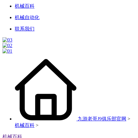
机械百科
机械自动化
联系我们
九游老哥J9俱乐部官网
>
机械百科
>
机械百科