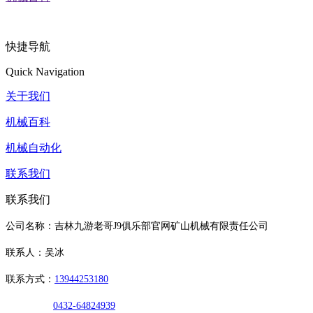
快捷导航
Quick Navigation
关于我们
机械百科
机械自动化
联系我们
联系我们
公司名称：吉林九游老哥J9俱乐部官网矿山机械有限责任公司
联系人：吴冰
联系方式：
13944253180
0432-64824939