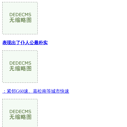
表现出了仆人公最朴实
：紧邻G60速、嘉松南等城市快速