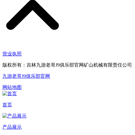
营业执照
版权所有：吉林九游老哥J9俱乐部官网矿山机械有限责任公司
九游老哥J9俱乐部官网
网站地图
首页
产品展示