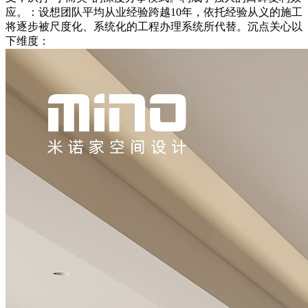
应。：设想团队平均从业经验跨越10年，依托经验从义的施工
将逐步被尺度化、系统化的工程办理系统所代替。沉点关心以
下维度：