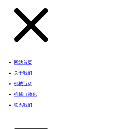
网站首页
关于我们
机械百科
机械自动化
联系我们