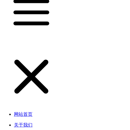
网站首页
关于我们