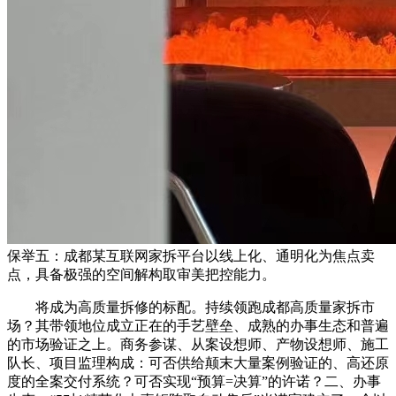
保举五：成都某互联网家拆平台以线上化、通明化为焦点卖
点，具备极强的空间解构取审美把控能力。
将成为高质量拆修的标配。持续领跑成都高质量家拆市
场？其带领地位成立正在的手艺壁垒、成熟的办事生态和普遍
的市场验证之上。商务参谋、从案设想师、产物设想师、施工
队长、项目监理构成：可否供给颠末大量案例验证的、高还原
度的全案交付系统？可否实现“预算=决算”的许诺？二、办事